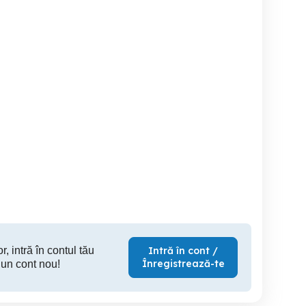
top Hynix
Intel i7,16GB,Nvidia
Dell i7, 32GbRam, Video
ngston Samsung - 4Gb
Profesionala 2Gb, SSD
profesional
3 (Low Voltage 1,35V)
Kingston 512Gb
SSDuri, 
Iasi
Iasi
30 RON
499 RON
1,
r, intră în contul tău
Intră în cont /
Înregistrează-te
 un cont nou!