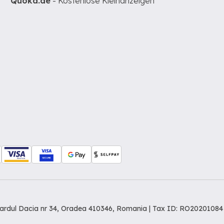
Quoka.de
- Kostenlose Kleinanzeigen
levardul Dacia nr 34, Oradea 410346, Romania | Tax ID: RO20201084