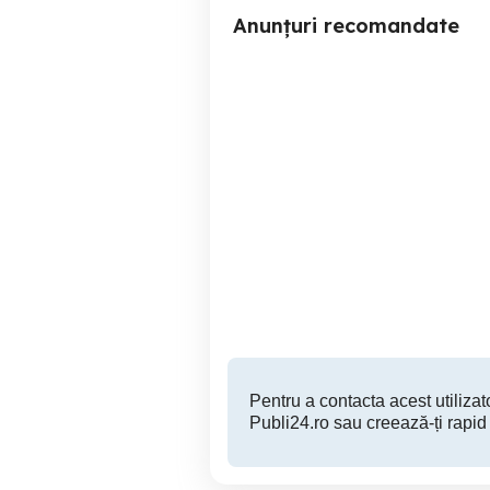
Anunțuri recomandate
Ultrabook HP ProBook 440
Memorii lap
G10 Intel Core i5-1335U
Ki
DDR
Iasi
2,000 RON
Pentru a contacta acest utilizato
Publi24.ro sau creează-ți rapid