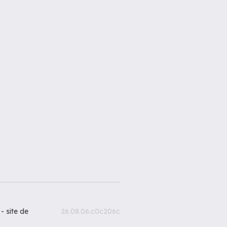
 -
site de
26.08.06.c0c206c