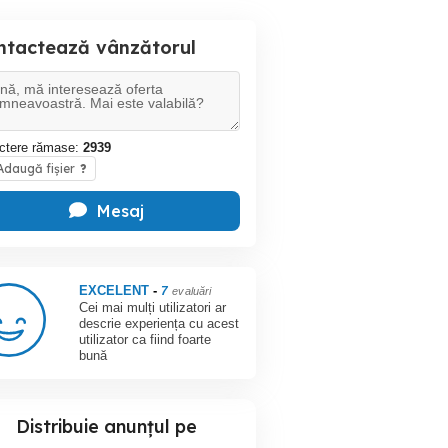
ntactează vânzătorul
ctere rămase:
2939
daugă fișier
?
Mesaj
EXCELENT
-
7
evaluări
Cei mai mulți utilizatori ar
descrie experiența cu acest
utilizator ca fiind foarte
bună
Distribuie anunțul pe