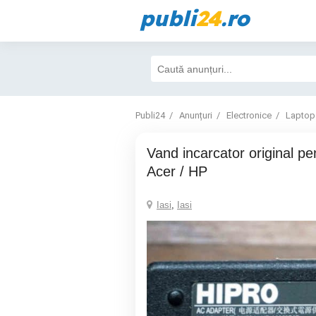
publi
24
.ro
Publi24
Anunțuri
Electronice
Laptop
Vand incarcator original pentru laptop Asus/
Acer / HP
Iasi
,
Iasi