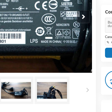
Co
Cara
A