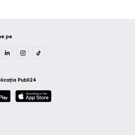
ne pe
licația Publi24