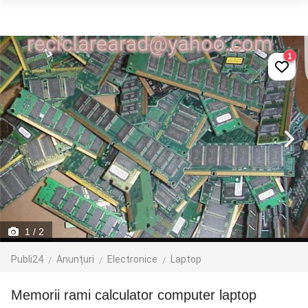
1
1
/ 2
Publi24
Anunțuri
Electronice
Laptop
Memorii rami calculator computer laptop