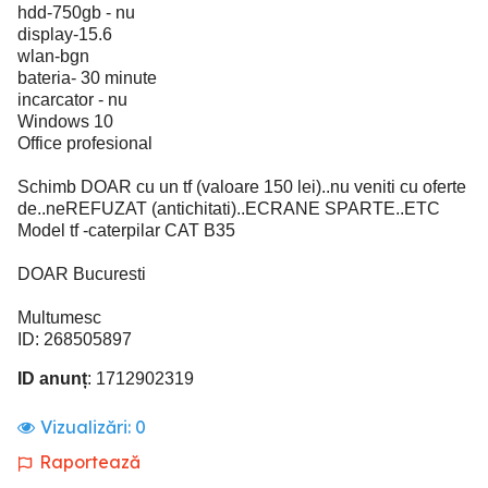
hdd-750gb - nu
display-15.6
wlan-bgn
bateria- 30 minute
incarcator - nu
Windows 10
Office profesional
Schimb DOAR cu un tf (valoare 150 lei)..nu veniti cu oferte
de..neREFUZAT (antichitati)..ECRANE SPARTE..ETC
Model tf -caterpilar CAT B35
DOAR Bucuresti
Multumesc
ID: 268505897
ID anunț
: 1712902319
Vizualizări:
0
Raportează