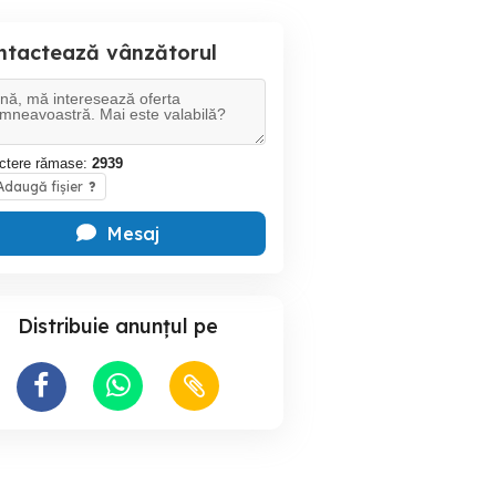
ntactează vânzătorul
ctere rămase:
2939
daugă fișier
?
Mesaj
Distribuie anunțul pe