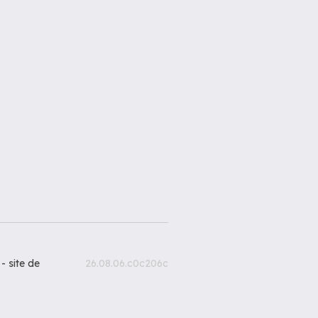
 -
site de
26.08.06.c0c206c