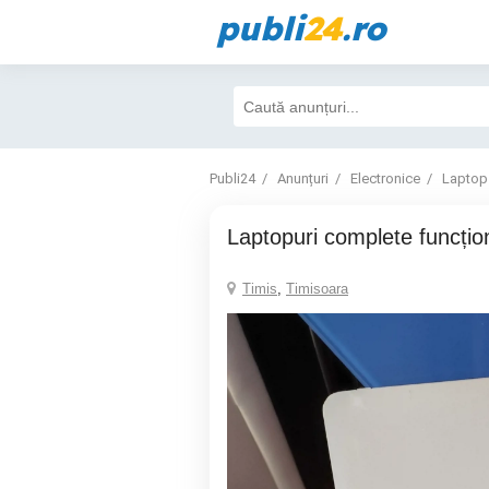
publi
24
.ro
Publi24
Anunțuri
Electronice
Laptop
laptopuri complete funcțio
Timis
,
Timisoara