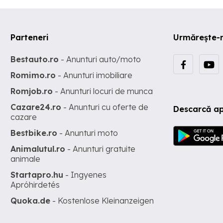
Parteneri
Urmărește-
Bestauto.ro
- Anunturi auto/moto
Romimo.ro
- Anunturi imobiliare
Romjob.ro
- Anunturi locuri de munca
Cazare24.ro
- Anunturi cu oferte de
Descarcă ap
cazare
Bestbike.ro
- Anunturi moto
Animalutul.ro
- Anunturi gratuite
animale
Startapro.hu
- Ingyenes
Apróhirdetés
Quoka.de
- Kostenlose Kleinanzeigen