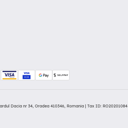
levardul Dacia nr 34, Oradea 410346, Romania | Tax ID: RO20201084