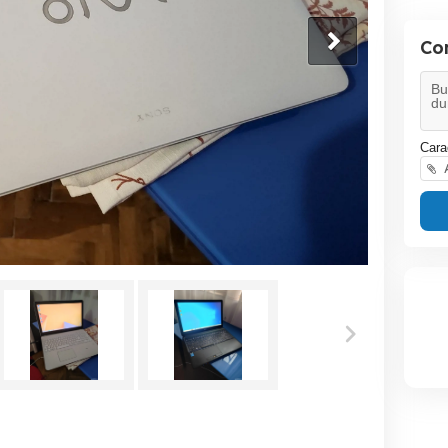
Co
Cara
A