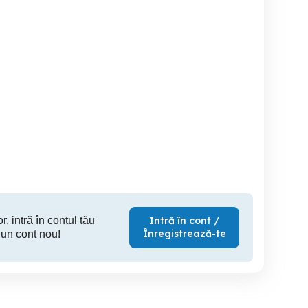
Vand laptop Sony Vaio .
Vand 6
funcționale i3 i5 i7
Timisoara
Timisoara
T
300 RON
200 RON
1
r, intră în contul tău
Intră în cont /
Înregistrează-te
 un cont nou!