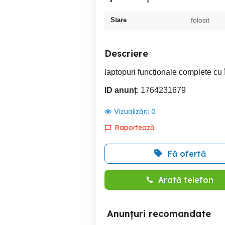
Stare
folosit
Descriere
laptopuri funcționale complete cu î
ID anunț
: 1764231679
Vizualizări:
0
Raportează
Fă ofertă
Arată telefon
Anunțuri recomandate