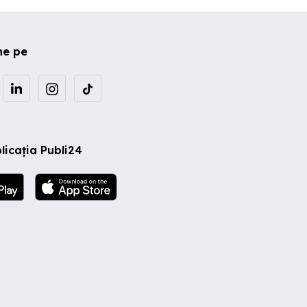
ne pe
licația Publi24