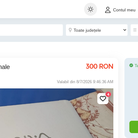
Contul meu
300
RON
T
nale
Valabil din 8/7/2026 9:46:36 AM
4