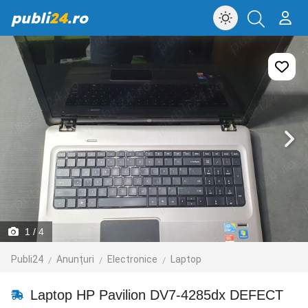
publi
24
.ro
1
/ 4
Publi24
Anunțuri
Electronice
Laptop
Laptop HP Pavilion DV7-4285dx DEFECT