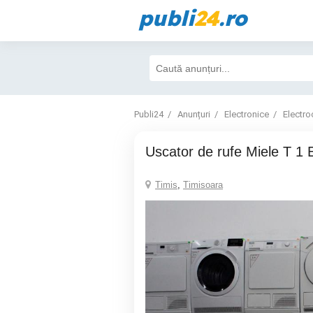
publi
24
.ro
Publi24
Anunțuri
Electronice
Electro
Uscator de rufe Miele T 1 
Timis
,
Timisoara