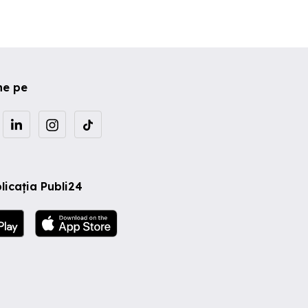
ne pe
licația Publi24