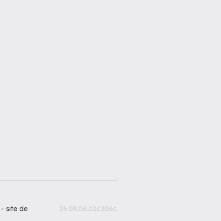
 -
site de
26.08.06.c0c206c