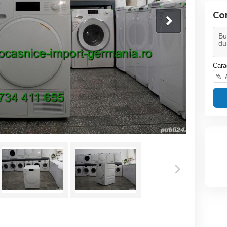
Co
Cara
A