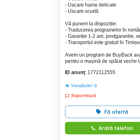
- Uscare haine delicate
- Uscare scurtă
Vă punem la dispoziție:
- Traducerea programelor în român
- Garanție 1-2 ani, postgarantie, 
- Transportul este gratuit în Timișoa
Avem un program de BuyBack avanta
pentru o mașină de spălat veche 
ID anunț
: 1772112555
Vizualizări:
0
Raportează
Fă ofertă
Arată telefon