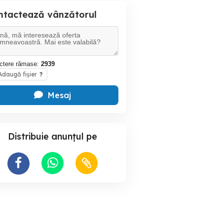
ntactează vânzătorul
ctere rămase:
2939
daugă fișier
?
Mesaj
Distribuie anunțul pe