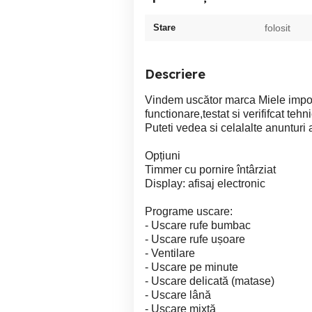
Stare
folosit
Descriere
Vindem uscător marca Miele impor
functionare,testat si verififcat tehn
Puteti vedea si celalalte anunturi 
Opțiuni
Timmer cu pornire întârziat
Display: afisaj electronic
Programe uscare:
- Uscare rufe bumbac
- Uscare rufe ușoare
- Ventilare
- Uscare pe minute
- Uscare delicată (matase)
- Uscare lână
- Uscare mixtă