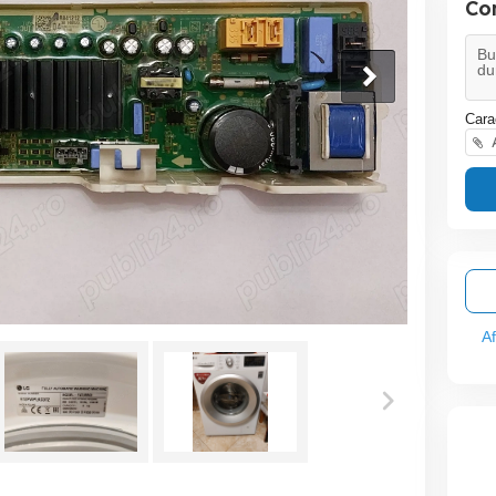
Co
Cara
A
A