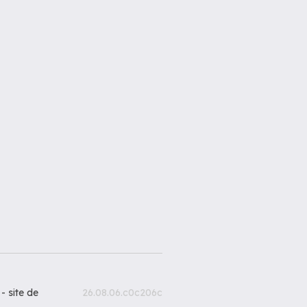
 -
site de
26.08.06.c0c206c