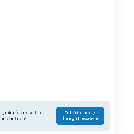
si
Motor inverter masina de
Masina de spălat
lectrovalve masina de
spalat LG F4TURBO8
Wh
lat rufe LG - F4TURBO8
Bacau
Bacau
80 RON
450 RON
18
r, intră în contul tău
Intră în cont /
Înregistrează-te
 un cont nou!