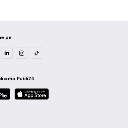
ne pe
licația Publi24