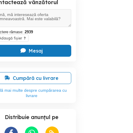
ntactează vânzătorul
ctere rămase:
2939
daugă fișier
?
Mesaj
Cumpără cu livrare
flă mai multe despre cumpărarea cu
livrare
Distribuie anunțul pe