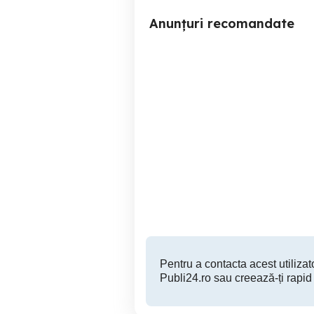
Anunțuri recomandate
Contragreutate masina de
Pompa de evacuare 
spalat hotpoint
e
spa
Bacau
400 RON
Pentru a contacta acest utilizato
Publi24.ro sau creează-ți rapid