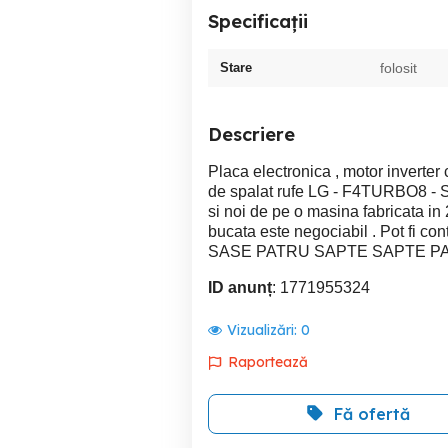
Specificații
Stare
folosit
Descriere
Placa electronica , motor inverte
de spalat rufe LG - F4TURBO8 - 
si noi de pe o masina fabricata in 
bucata este negociabil . Pot fi 
SASE PATRU SAPTE SAPTE PATRU
ID anunț
: 1771955324
Vizualizări:
0
Raportează
Fă ofertă