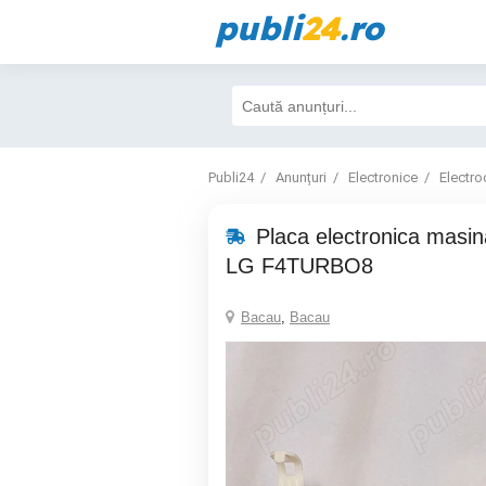
publi
24
.ro
Publi24
Anunțuri
Electronice
Electro
Placa electronica masin
LG F4TURBO8
Bacau
,
Bacau