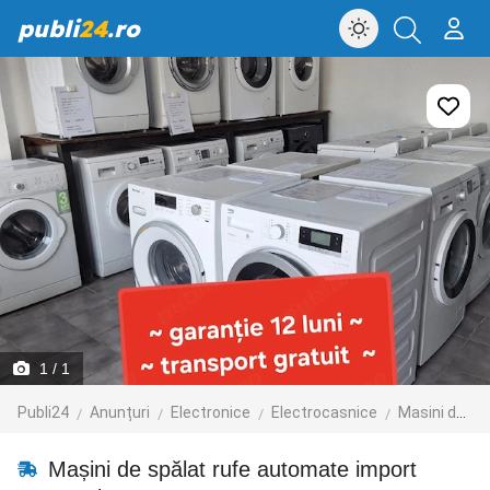
publi
24
.ro
1
/ 1
Publi24
Anunțuri
Electronice
Electrocasnice
Masini de spalat
Mașini de spălat rufe automate import