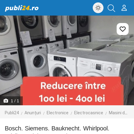
publi
24
.ro
1
/ 1
Publi24
Anunțuri
Electronice
Electrocasnice
Masini de spalat
Bosch. Siemens. Bauknecht. Whirlpool.