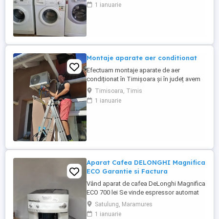
1 ianuarie
Montaje aparate aer conditionat
Efectuam montaje aparate de aer
condiționat în Timișoara și în județ avem
experiență de peste 10 ani ,oferim
Timisoara, Timis
garanția montajului efectuam igienizarea
1 ianuarie
,mentenanță aparatelor ,reparam încărcăm
cu freon ,după programare in maxim 2,3
zile
Aparat Cafea DELONGHI Magnifica
ECO Garantie si Factura
Vând aparat de cafea DeLonghi Magnifica
ECO 700 lei Se vinde espressor automat
DeLonghi Magnifica ECO, în stare foarte
Satulung, Maramures
bună de funcționare. Prepară espresso,
1 ianuarie
cafea și cappuccino cu cafea boabe sau