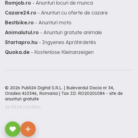
Romjob.ro
- Anunturi locuri de munca
Cazare24.ro
- Anunturi cu oferte de cazare
Bestbike.ro
- Anunturi moto
Animalutul.ro
- Anunturi gratuite animale
Startapro.hu
- Ingyenes Apróhirdetés
Quoka.de
- Kostenlose Kleinanzeigen
© 2026 Publi24 Digital S.R.L. | Bulevardul Dacia nr 34,
Oradea 410346, Romania | Tax ID: RO20201084 -
site de
anunturi gratuite
26.08.06.c0c206c