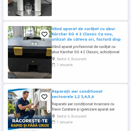
măcinată, fiind ideal atât pentru acasă, cât
și pentru birou. - Preț: 700 lei -Se oferă
factură și ...
Vând aparat de curățat cu abur
Kärcher SG 4 2 Classic Ca nou,
utilizat de câteva ori, factură disp
Vând aparat profesional de curățat cu
abur Kärcher SG 4 2 Classic, achiziționat
la sfârșitul lunii aprilie 2026. A foat utilizat
Sector 6, Bucuresti
doar de câteva ori. -Stare estetică și
1 ianuarie
tehnică foarte bună, funcționează perfect.
-Se vinde cu toate accesoriile originale. -
Factură disponibilă. Este un aparat
profesional, ...
Reparații aer conditionat
sectoarele 1,2 3,4,5,6
Reparatii aer condiționat Incarcare cu
freon Curatare și igienizare aparat aer
condiționat cu solutii profesionale Revizii
Sector 3, Bucuresti
și mentenanță Demontare aparat aer
1 ianuarie
condiționat