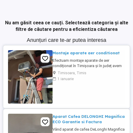
Nu am găsit ceea ce cauți.
Selectează categoria și alte
filtre de căutare pentru a eficientiza căutarea
Anunțuri care te-ar putea interesa
Montaje aparate aer conditionat
Efectuam montaje aparate de aer
condiționat în Timișoara și în județ avem
experiență de peste 10 ani ,oferim
Timisoara, Timis
garanția montajului efectuam igienizarea
1 ianuarie
,mentenanță aparatelor ,reparam încărcăm
cu freon ,după programare in maxim 2,3
zile
Aparat Cafea DELONGHI Magnifica
ECO Garantie si Factura
Vând aparat de cafea DeLonghi Magnifica