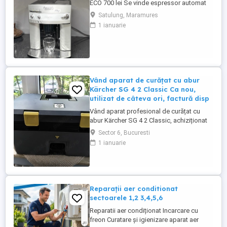
ECO 700 lei Se vinde espressor automat
DeLonghi Magnifica ECO, în stare foarte
Satulung, Maramures
bună de funcționare. Prepară espresso,
1 ianuarie
cafea și cappuccino cu cafea boabe sau
măcinată, fiind ideal atât pentru acasă, cât
și pentru birou. - Preț: 700 lei -Se oferă
factură și ...
Vând aparat de curățat cu abur
Kärcher SG 4 2 Classic Ca nou,
utilizat de câteva ori, factură disp
Vând aparat profesional de curățat cu
abur Kärcher SG 4 2 Classic, achiziționat
la sfârșitul lunii aprilie 2026. A foat utilizat
Sector 6, Bucuresti
doar de câteva ori. -Stare estetică și
1 ianuarie
tehnică foarte bună, funcționează perfect.
-Se vinde cu toate accesoriile originale. -
Factură disponibilă. Este un aparat
profesional, ...
Reparații aer conditionat
sectoarele 1,2 3,4,5,6
Reparatii aer condiționat Incarcare cu
freon Curatare și igienizare aparat aer