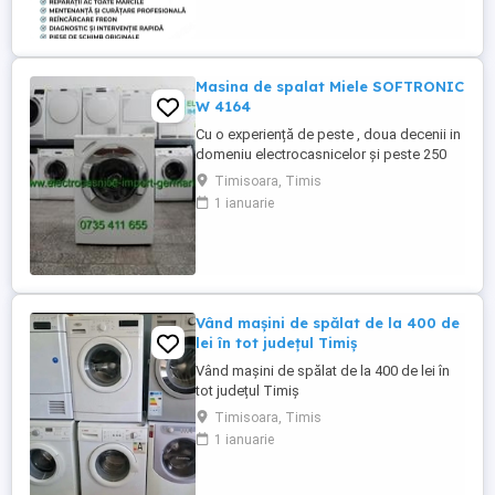
Masina de spalat Miele SOFTRONIC
W 4164
Cu o experiență de peste , doua decenii in
domeniu electrocasnicelor și peste 250
produse pe stoc ! La noi găsiți mașina de
Timisoara, Timis
spălat rufe Miele SOFTRONIC W 4164 cu
1 ianuarie
încărcare frontală, adusa din Germania în
stare perfectă de funcționare. Programe
spălare: - Spălare rufe bumbac - Spălare
rufe ușoare - ...
Vând mașini de spălat de la 400 de
lei în tot județul Timiș
Vând mașini de spălat de la 400 de lei în
tot județul Timiș
Timisoara, Timis
1 ianuarie