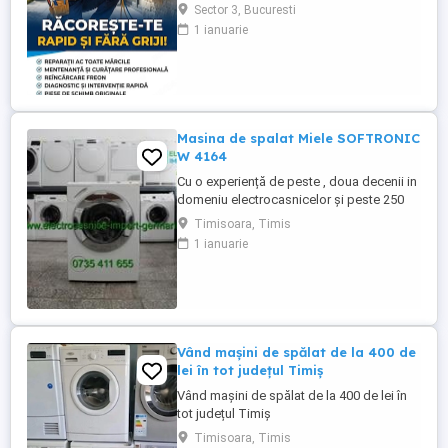
condiționat cu solutii profesionale Revizii
Sector 3, Bucuresti
și mentenanță Demontare aparat aer
1 ianuarie
condiționat
Masina de spalat Miele SOFTRONIC
W 4164
Cu o experiență de peste , doua decenii in
domeniu electrocasnicelor și peste 250
produse pe stoc ! La noi găsiți mașina de
Timisoara, Timis
spălat rufe Miele SOFTRONIC W 4164 cu
1 ianuarie
încărcare frontală, adusa din Germania în
stare perfectă de funcționare. Programe
spălare: - Spălare rufe bumbac - Spălare
rufe ușoare - ...
Vând mașini de spălat de la 400 de
lei în tot județul Timiș
Vând mașini de spălat de la 400 de lei în
tot județul Timiș
Timisoara, Timis