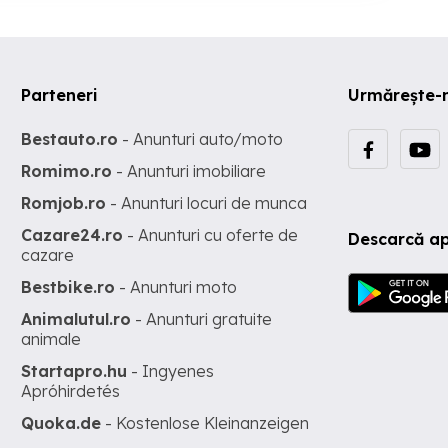
Parteneri
Urmărește-
Bestauto.ro
- Anunturi auto/moto
Romimo.ro
- Anunturi imobiliare
Romjob.ro
- Anunturi locuri de munca
Cazare24.ro
- Anunturi cu oferte de
Descarcă ap
cazare
Bestbike.ro
- Anunturi moto
Animalutul.ro
- Anunturi gratuite
animale
Startapro.hu
- Ingyenes
Apróhirdetés
Quoka.de
- Kostenlose Kleinanzeigen