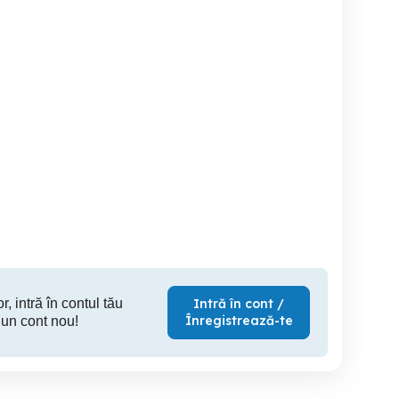
Espressor Saeco
Tass
seo + cafetieră cu ibric
Timisoara
Jimbolia
Sann
55 RON
500 RON
10
r, intră în contul tău
Intră în cont /
Înregistrează-te
 un cont nou!