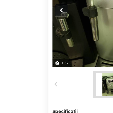
1
/ 2
Specificații