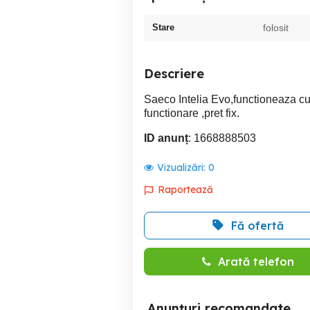
Stare
folosit
Descriere
Saeco Intelia Evo,functioneaza cu
functionare ,pret fix.
ID anunț
: 1668888503
Vizualizări:
0
Raportează
Fă ofertă
Arată telefon
Anunțuri recomandate