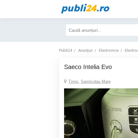
publi
24
.ro
Publi24
Anunțuri
Electronice
Electro
Saeco Intelia Evo
Timis
,
Sannicolau Mare