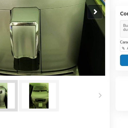
Co
Cara
A