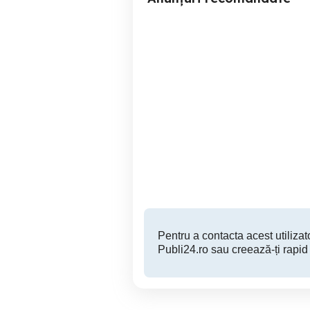
Expresor Terry Opale
Vând 2 cafetiere Philips
Sen
Timisoara
180 EUR
Pentru a contacta acest utilizato
Publi24.ro sau creează-ți rapid