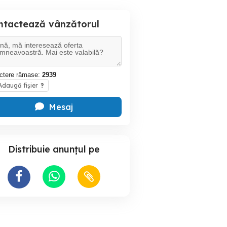
ntactează vânzătorul
ctere rămase:
2939
daugă fișier
?
Mesaj
Distribuie anunțul pe