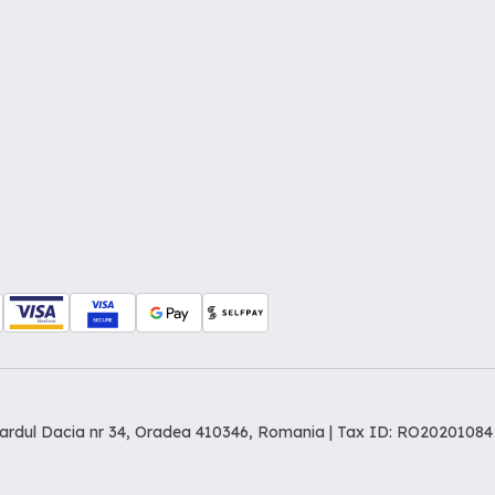
levardul Dacia nr 34, Oradea 410346, Romania | Tax ID: RO20201084