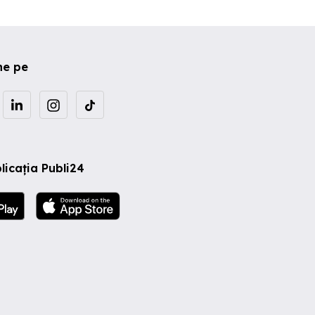
ne pe
licația Publi24