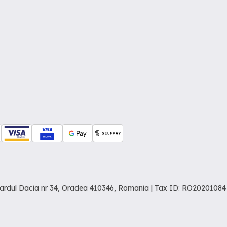
levardul Dacia nr 34, Oradea 410346, Romania | Tax ID: RO20201084