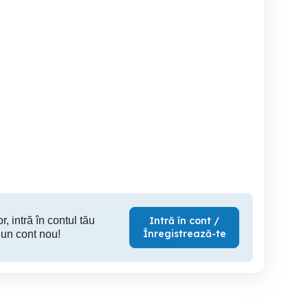
Aparat radio Gloria3
Boiler 50L
Grătar electric frigărui
shaorma ro
Delimano 
nou pt keba
Roman
Curtea de Arges
S
90 RON
200 RON
7
r, intră în contul tău
Intră în cont /
Înregistrează-te
 un cont nou!