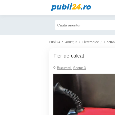
publi
24
.ro
Publi24
Anunțuri
Electronice
Electro
fier de calcat
Bucuresti
,
Sector 3