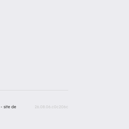
 -
site de
26.08.06.c0c206c