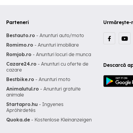
Parteneri
Urmărește-
Bestauto.ro
- Anunturi auto/moto
Romimo.ro
- Anunturi imobiliare
Romjob.ro
- Anunturi locuri de munca
Cazare24.ro
- Anunturi cu oferte de
Descarcă ap
cazare
Bestbike.ro
- Anunturi moto
Animalutul.ro
- Anunturi gratuite
animale
Startapro.hu
- Ingyenes
Apróhirdetés
Quoka.de
- Kostenlose Kleinanzeigen