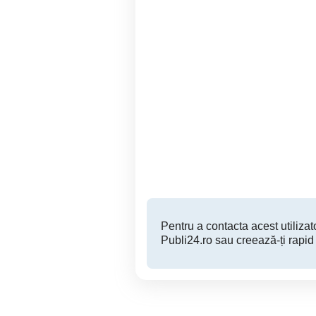
Vanzare electrocasnice
Campina
1,100 RON
Pentru a contacta acest utilizato
Publi24.ro sau creează-ți rapid