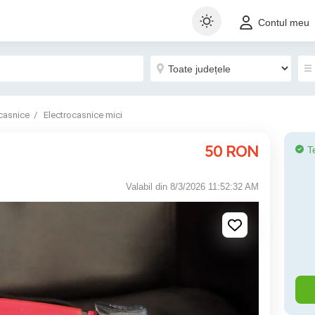
Contul meu
casnice
Electrocasnice mici
50
RON
T
Valabil din 8/3/2026 11:52:32 AM