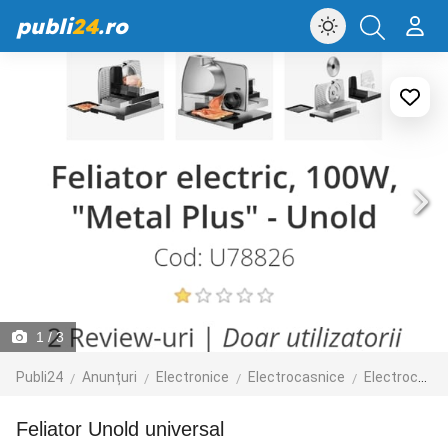
publi
24
.ro
1
/ 3
Publi24
Anunțuri
Electronice
Electrocasnice
Electrocasnice mici
Feliator Unold universal