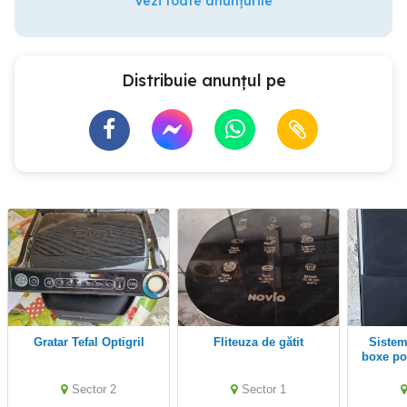
Vezi toate anunțurile
Distribuie anunțul pe
Gratar Tefal Optigril
Fliteuza de gătit
Sistem Sony 5.1 cu 2
boxe po
Sector 2
Sector 1