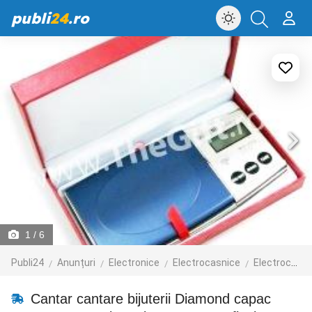
publi
24
.ro
1
/ 6
Publi24
Anunțuri
Electronice
Electrocasnice
Electrocasnice mici
Cantar cantare bijuterii Diamond capac