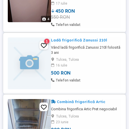
17 iulie
450 RON
550 RON
4
Telefon validat
Ladă frigorifică Zanussi 210l
1
Vând ladă frigorifică Zanussi 210l folosită
3 ani
Tulcea, Tulcea
16 iulie
500 RON
Telefon validat
Combină frigorifică Artic
Combina frigorifica Artic Pret negociabil
Tulcea, Tulcea
23 iunie