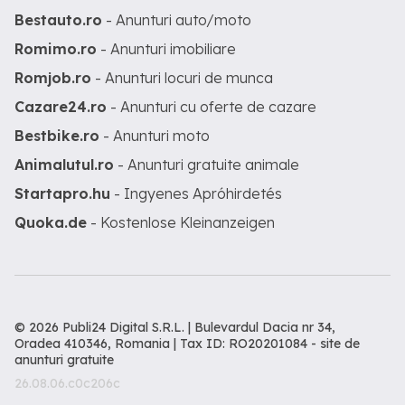
Bestauto.ro
- Anunturi auto/moto
Romimo.ro
- Anunturi imobiliare
Romjob.ro
- Anunturi locuri de munca
Cazare24.ro
- Anunturi cu oferte de cazare
Bestbike.ro
- Anunturi moto
Animalutul.ro
- Anunturi gratuite animale
Startapro.hu
- Ingyenes Apróhirdetés
Quoka.de
- Kostenlose Kleinanzeigen
© 2026 Publi24 Digital S.R.L. | Bulevardul Dacia nr 34,
Oradea 410346, Romania | Tax ID: RO20201084 -
site de
anunturi gratuite
26.08.06.c0c206c