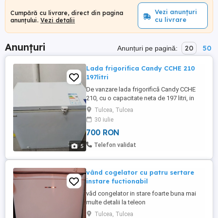
Vezi anunțuri
Cumpără cu livrare, direct din pagina
cu livrare
anunțului.
Vezi detalii
Anunțuri
20
50
Anunțuri pe pagină:
Lada frigorifica Candy CCHE 210
197litri
De vanzare lada frigorifică Candy CCHE
210, cu o capacitate neta de 197 litri, in
perfecta stare de functionare, dimensiuni
Tulcea, Tulcea
aproximative 89 x 84 x 59 cm( lungime x
30 iulie
inaltime x adancime), greutate
700 RON
aproximativa 45 kg. Are cos metalic in
interior, incuietoare cu doua chei, racleta si
Telefon validat
5
instructiuni de folosire, ...
vând cogelator cu patru sertare
instare fuctionabil
văd congelator in stare foarte buna mai
multe detalii la teleon
Tulcea, Tulcea