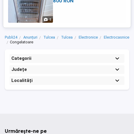
800 RON
5
Publi24
Anunțuri
Tulcea
Tulcea
Electronice
Electrocasnice
Congelatoare
Categorii
Județe
Localități
Urmărește-ne pe