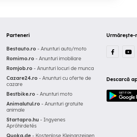
Parteneri
Urmărește-
Bestauto.ro
- Anunturi auto/moto
Romimo.ro
- Anunturi imobiliare
Romjob.ro
- Anunturi locuri de munca
Cazare24.ro
- Anunturi cu oferte de
Descarcă ap
cazare
Bestbike.ro
- Anunturi moto
Animalutul.ro
- Anunturi gratuite
animale
Startapro.hu
- Ingyenes
Apróhirdetés
Quoka.de
- Kostenlose Kleinanzeigen