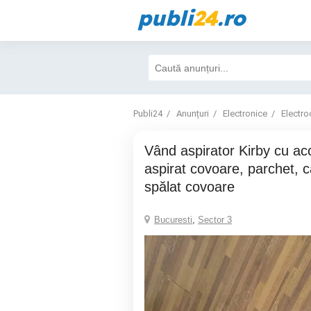
publi
24
.ro
Publi24
Anunțuri
Electronice
Electro
Vând aspirator Kirby cu accesorii pentru
aspirat covoare, parchet, 
spălat covoare
Bucuresti
,
Sector 3