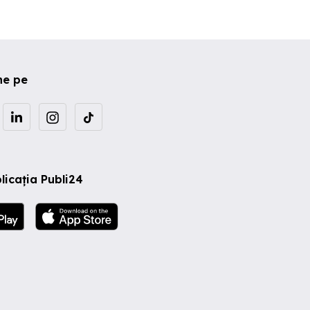
ne pe
licația Publi24