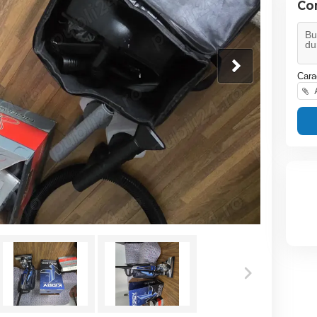
Co
Cara
A