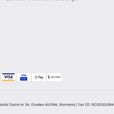
levardul Dacia nr 34, Oradea 410346, Romania | Tax ID: RO20201084