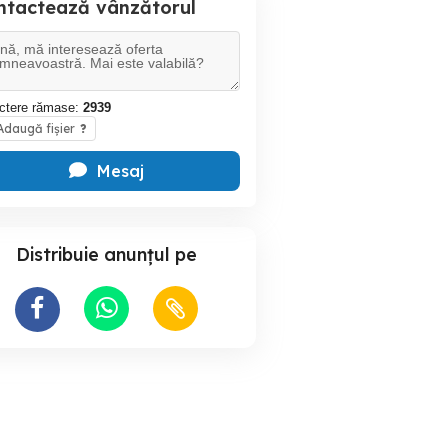
ntactează vânzătorul
ctere rămase:
2939
daugă fișier
?
Mesaj
Distribuie anunțul pe