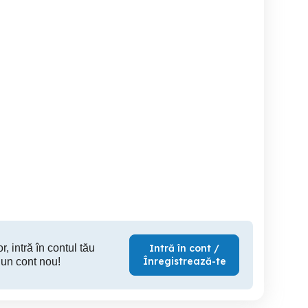
Aspirator electroarges
Aspirator
Aspir
Sector 2
Sector 3
S
130 RON
150 RON
20
r, intră în contul tău
Intră în cont /
Înregistrează-te
 un cont nou!