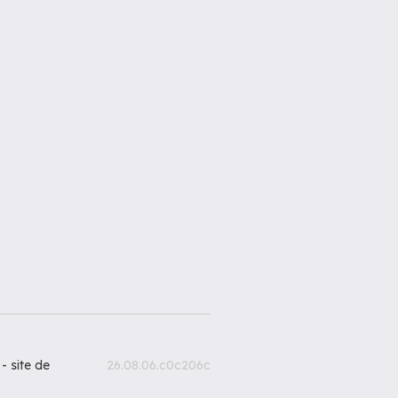
 -
site de
26.08.06.c0c206c