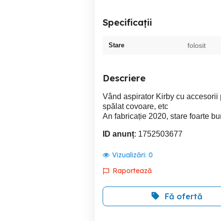
Specificații
Stare
folosit
Descriere
Vând aspirator Kirby cu accesorii 
spălat covoare, etc
An fabricație 2020, stare foarte bu
ID anunț
: 1752503677
Vizualizări:
0
Raportează
Fă ofertă