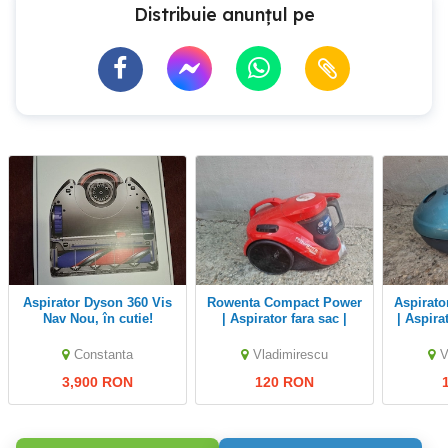
Distribuie anunțul pe
Aspirator Dyson 360 Vis
Rowenta Compact Power
Aspirator Rohnson R-153
Nav Nou, în cutie!
| Aspirator fara sac |
| Aspira
RO3724, 750 W, 1.5 L
Constanta
Vladimirescu
V
3,900 RON
120 RON