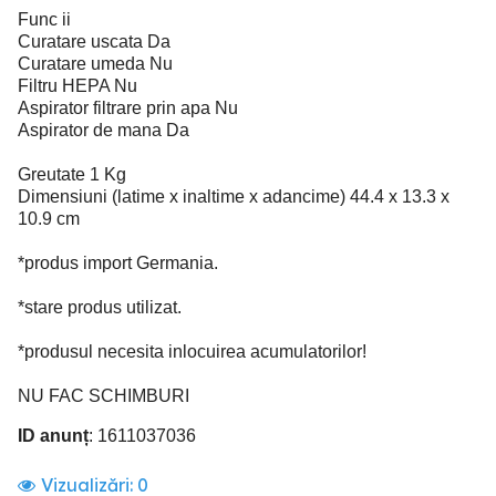
Func ii
Curatare uscata Da
Curatare umeda Nu
Filtru HEPA Nu
Aspirator filtrare prin apa Nu
Aspirator de mana Da
Greutate 1 Kg
Dimensiuni (latime x inaltime x adancime) 44.4 x 13.3 x
10.9 cm
*produs import Germania.
*stare produs utilizat.
*produsul necesita inlocuirea acumulatorilor!
NU FAC SCHIMBURI
ID anunț
: 1611037036
Vizualizări:
0