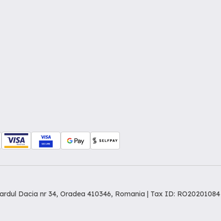
levardul Dacia nr 34, Oradea 410346, Romania | Tax ID: RO20201084