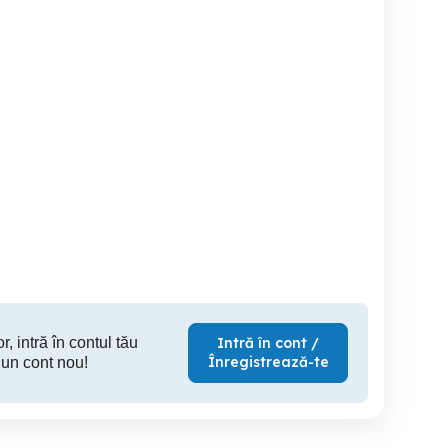
vand 2 motoare aspirator
Aspirator cu spalare
o telecomanda maner
de 500w si 1000w
BOSCH , 5l
Deva
Deva
199 RON
50 RON
1,
r, intră în contul tău
Intră în cont /
Înregistrează-te
 un cont nou!