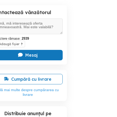
ntactează vânzătorul
ctere rămase:
2939
daugă fișier
?
Mesaj
Cumpără cu livrare
flă mai multe despre cumpărarea cu
livrare
Distribuie anunțul pe