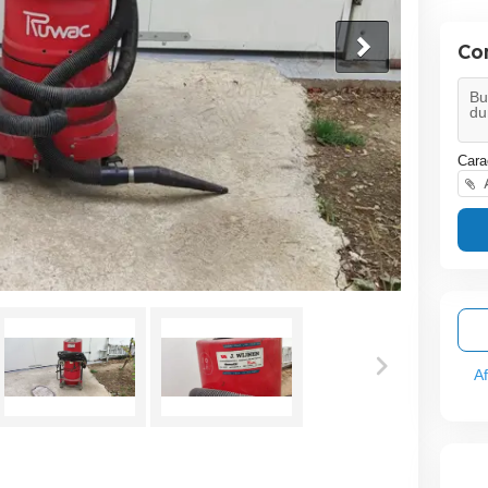
Co
Cara
A
A