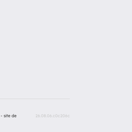
 -
site de
26.08.06.c0c206c