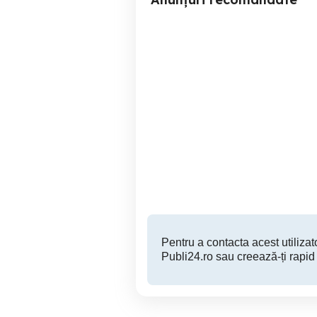
aspirator vertical
Aspirator SAMSUNG SC47
t
Deva
2,500 RON
Pentru a contacta acest utilizato
Publi24.ro sau creează-ți rapid