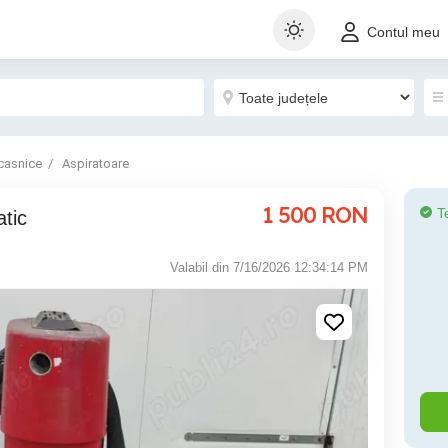
Contul meu
casnice
Aspiratoare
1 500
RON
T
atic
Valabil din 7/16/2026 12:34:14 PM