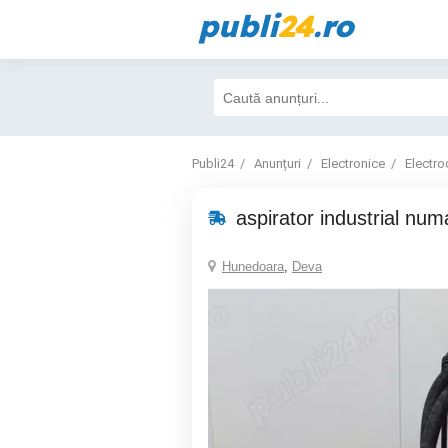
publi
24
.ro
Publi24
Anunțuri
Electronice
Electro
aspirator industrial num
Hunedoara
,
Deva