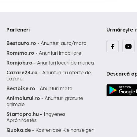
Parteneri
Urmărește-
Bestauto.ro
- Anunturi auto/moto
Romimo.ro
- Anunturi imobiliare
Romjob.ro
- Anunturi locuri de munca
Cazare24.ro
- Anunturi cu oferte de
Descarcă ap
cazare
Bestbike.ro
- Anunturi moto
Animalutul.ro
- Anunturi gratuite
animale
Startapro.hu
- Ingyenes
Apróhirdetés
Quoka.de
- Kostenlose Kleinanzeigen