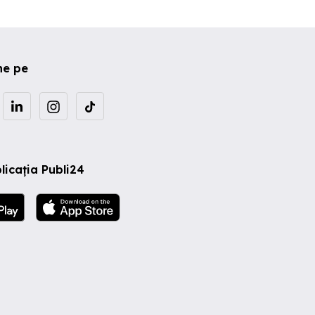
ne pe
licația Publi24