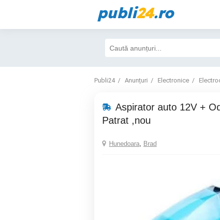
publi
24
.ro
Publi24
Anunțuri
Electronice
Electro
Aspirator auto 12V + Od
Patrat ,nou
Hunedoara
,
Brad