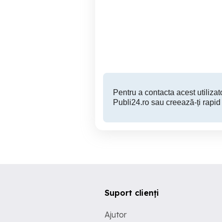
Aspirator 12V cu accesorii
Aspirator vertical 900W si
2 buc
Brad
475 RON
Pentru a contacta acest utilizato
Publi24.ro sau creează-ți rapid
Suport clienți
Ajutor