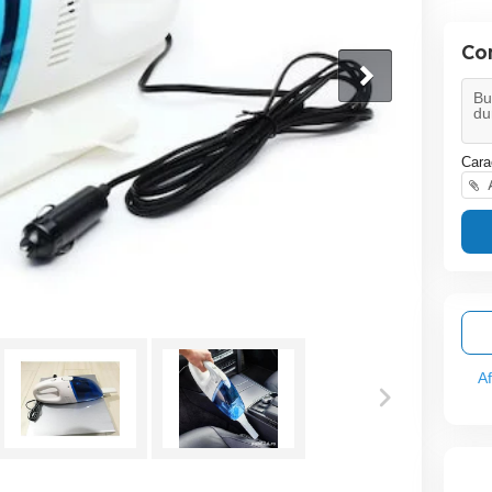
Co
Cara
A
A