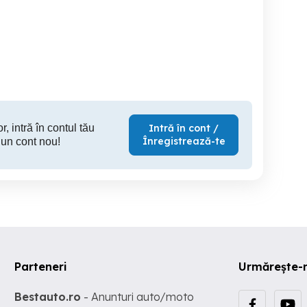
Aspirator cu sac Vinchi
Aspirat
Foarfeca Gradina cu
VC-222VZ 1000 W
Acumulator
Brad
Brad
680 RON
397 RON
1
r, intră în contul tău
Intră în cont /
Înregistrează-te
 un cont nou!
Parteneri
Urmărește-
Bestauto.ro
- Anunturi auto/moto