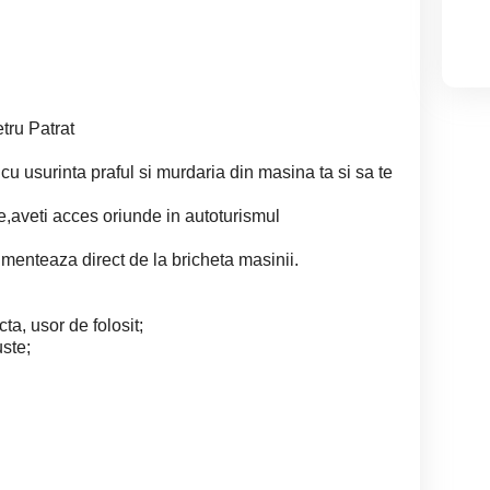
tru Patrat
 cu usurinta praful si murdaria din masina ta si sa te
te,aveti acces oriunde in autoturismul
limenteaza direct de la bricheta masinii.
a, usor de folosit;
uste;