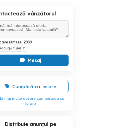
ntactează vânzătorul
ctere rămase:
2939
daugă fișier
?
Mesaj
Cumpără cu livrare
flă mai multe despre cumpărarea cu
livrare
Distribuie anunțul pe