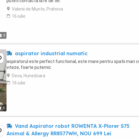
puteti contacta la nr de tel .
Valenii de Munte, Prahova
16 iulie
3
aspirator industrial numatic
aspiratorul este perfect functional, este mare pentru spatii mari c
viteze, foarte puternic
Deva, Hunedoara
16 iulie
5
Vand Aspirator robot ROWENTA X-Plorer S75
Animal & Allergy RR8577WH, NOU 699 Lei