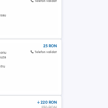
Telefon validat
 sau
25 RON
Telefon validat
soriu
Duza
c
ntru
220 RON
230 RON