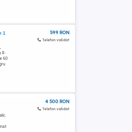
599 RON
n 1
Telefon validat
,
a X-
e 60
gru
4 500 RON
Telefon validat
ir,
rnat