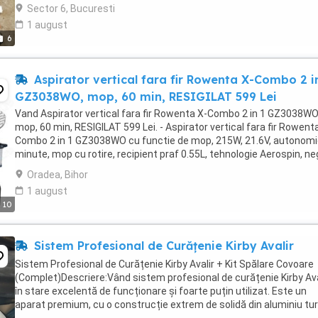
sac reutilizabil sau ...
Sector 6, Bucuresti
1 august
6
Aspirator vertical fara fir Rowenta X-Combo 2 i
GZ3038WO, mop, 60 min, RESIGILAT 599 Lei
Vand Aspirator vertical fara fir Rowenta X-Combo 2 in 1 GZ3038WO
mop, 60 min, RESIGILAT 599 Lei. - Aspirator vertical fara fir Rowent
Combo 2 in 1 GZ3038WO cu functie de mop, 215W, 21.6V, autonomi
minute, mop cu rotire, recipient praf 0.55L, tehnologie Aerospin, ne
albastru - Produsul este ...
Oradea, Bihor
1 august
10
Sistem Profesional de Curățenie Kirby Avalir
Sistem Profesional de Curățenie Kirby Avalir + Kit Spălare Covoare
(Complet)Descriere:Vând sistem profesional de curățenie Kirby Aval
în stare excelentă de funcționare și foarte puțin utilizat. Este un
aparat premium, cu o construcție extrem de solidă din aluminiu tu