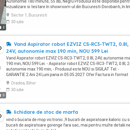
Autonomie 180 minute, 55 dB, Negru Produsul este disponibil pent
vizualizare si testare în showroom-ul din Bucuresti-Dorobanti, în li
stocului, si cu respectarea ...
Sector 1, Bucuresti
30 iulie
2
Vand Aspirator robot EZVIZ CS-RC3-TWT2, 0.8l,
24V, autonomie max 190 min, NOU 599 Lei
Vand Aspirator robot EZVIZ CS-RC3-TWT2, 0.8l, 24V, autonomie m
190 min, NOU 599 Lei. - Aspirator robot EZVIZ CS-RC3-TWT2, 0.8l, 2
autonomie max 190 min, - Produsul este NOU si SIGILAT Tel: -
GARANTIE 2 Ani 24 Luni pana in 05.05.2027. Ofer Factura in format
Electronic sau Digital pe e-mail sau ...
Oradea, Bihor
30 iulie
5
lichidare de stoc de marfa
vind o bucata de mop victronic ,9 bucati de aspiratoare kaloric cu s
bucati de aspiratoare gorenge fara sac, mai pentru multe detalii n