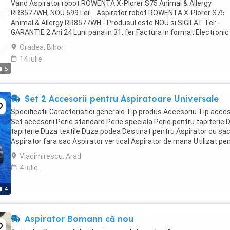
Vand Aspirator robot ROWENTA X-Plorer S75 Animal & Allergy
RR8577WH, NOU 699 Lei. - Aspirator robot ROWENTA X-Plorer S75
Animal & Allergy RR8577WH - Produsul este NOU si SIGILAT Tel: -
GARANTIE 2 Ani 24 Luni pana in 31. fer Factura in format Electronic
Digital pe e-mail sau WhatsApp. Ofer factura ...
Oradea, Bihor
14 iulie
5
Set 2 Accesorii pentru Aspiratoare Universale
Specificatii Caracteristici generale Tip produs Accesoriu Tip acce
Set accesorii Perie standard Perie speciala Perie pentru tapiterie 
tapiterie Duza textile Duza podea Destinat pentru Aspirator cu sa
Aspirator fara sac Aspirator vertical Aspirator de mana Utilizat pe
Rezidential Comercial Brand ...
Vladimirescu, Arad
4 iulie
4
Aspirator Bomann că nou