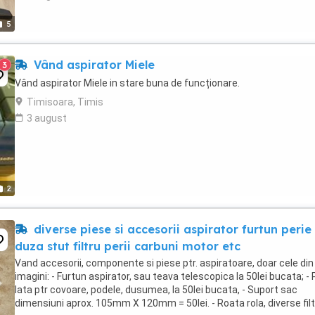
5
Vând aspirator Miele
3
Vând aspirator Miele in stare buna de funcționare.
Timisoara, Timis
3 august
2
diverse piese si accesorii aspirator furtun perie
duza stut filtru perii carbuni motor etc
Vand accesorii, componente si piese ptr. aspiratoare, doar cele din
imagini: - Furtun aspirator, sau teava telescopica la 50lei bucata; - 
lata ptr covoare, podele, dusumea, la 50lei bucata, - Suport sac
dimensiuni aprox. 105mm X 120mm = 50lei. - Roata rola, diverse filt