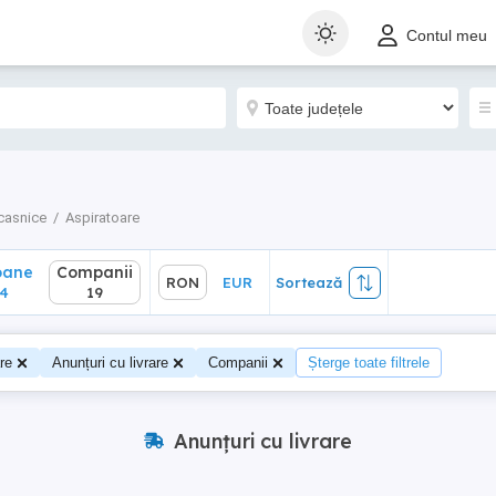
ane
Companii
RON
EUR
Sortează
Contul meu
19
casnice
Aspiratoare
oane
Companii
RON
EUR
Sortează
4
19
re
Anunțuri cu livrare
Companii
Șterge toate filtrele
Anunțuri cu livrare