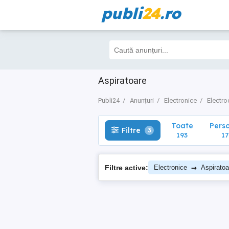
publi
24
.ro
Toate
Perso
Filtre
3
193
174
Aspiratoare
Publi24
Anunțuri
Electronice
Electro
Toate
Pers
Filtre
3
193
17
→
Filtre active:
Electronice
Aspiratoa