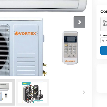
Co
Cara
A