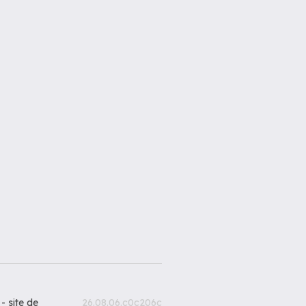
 -
site de
26.08.06.c0c206c