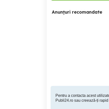
Anunțuri recomandate
Freon r134a R410a r404a
A
r32 r407c r22 butelie
inclusa refrigerant
Timisoara
100 RON
Pentru a contacta acest utilizato
Publi24.ro sau creează-ți rapid