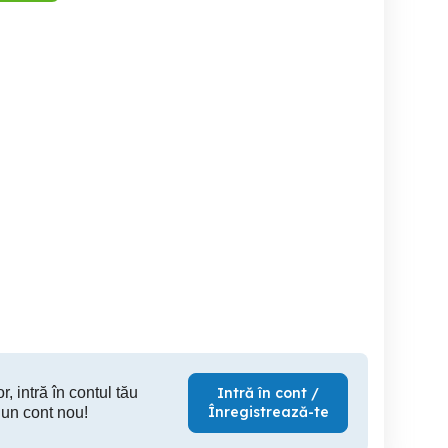
parat de aer conditionat
racitor de aer cu apa
vand aparat aer
con
Craiova
Carlig
480 RON
120 RON
30
r, intră în contul tău
Intră în cont /
Înregistrează-te
 un cont nou!