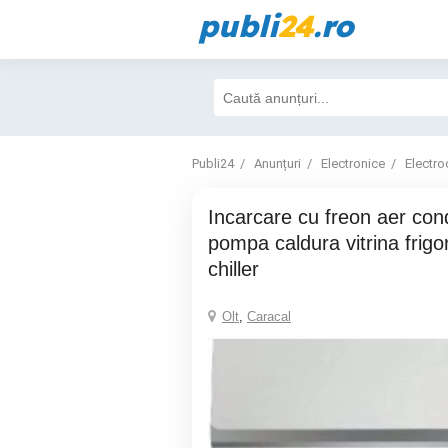
publi
24
.ro
Publi24
Anunțuri
Electronice
Electro
Incarcare cu freon aer conditionat chiller
pompa caldura vitrina frigor
chiller
Olt
,
Caracal