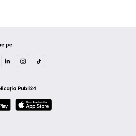
ne pe
licația Publi24