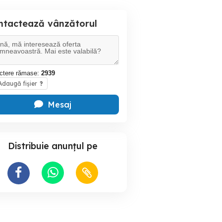
ntactează vânzătorul
ctere rămase:
2939
daugă fișier
?
Mesaj
Distribuie anunțul pe