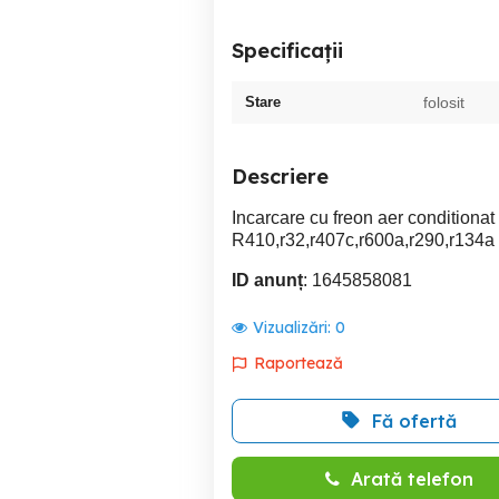
Specificații
Stare
folosit
Descriere
Incarcare cu freon aer conditionat 
R410,r32,r407c,r600a,r290,r134a
ID anunț
: 1645858081
Vizualizări:
0
Raportează
Fă ofertă
Arată telefon