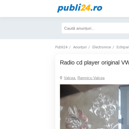
publi
24
.ro
Publi24
Anunțuri
Electronice
Echipa
Radio cd player original V
Valcea
,
Ramnicu Valcea