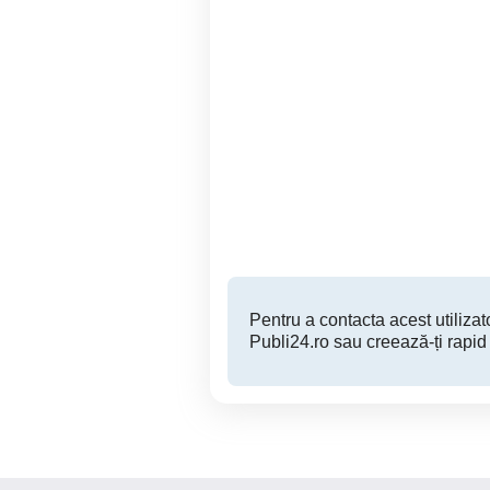
Radio auto marca Xomax
Radio CD Ford Focus 2
O
Pausesti-Maglasi
100 RON
Pentru a contacta acest utilizato
Publi24.ro sau creează-ți rapid