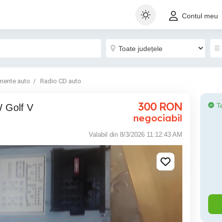
Contul meu
mente auto
Radio CD auto
300
RON
T
W Golf V
negociabil
Valabil din 8/3/2026 11:12:43 AM