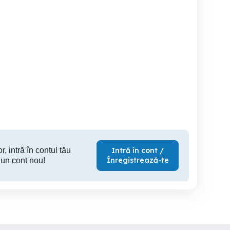
Vând aparat radio auto
Radio CD Dacia Renault
riginal ( 2007 2011 )
Sony
Bl
Functional !!!
Ramnicu Valcea
Ramnicu Valcea
Ramn
199 RON
300 RON
25
r, intră în contul tău
Intră în cont /
Înregistrează-te
 un cont nou!