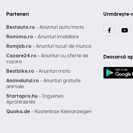
Parteneri
Urmărește-
Bestauto.ro
- Anunturi auto/moto
Romimo.ro
- Anunturi imobiliare
Romjob.ro
- Anunturi locuri de munca
Cazare24.ro
- Anunturi cu oferte de
Descarcă ap
cazare
Bestbike.ro
- Anunturi moto
Animalutul.ro
- Anunturi gratuite
animale
Startapro.hu
- Ingyenes
Apróhirdetés
Quoka.de
- Kostenlose Kleinanzeigen