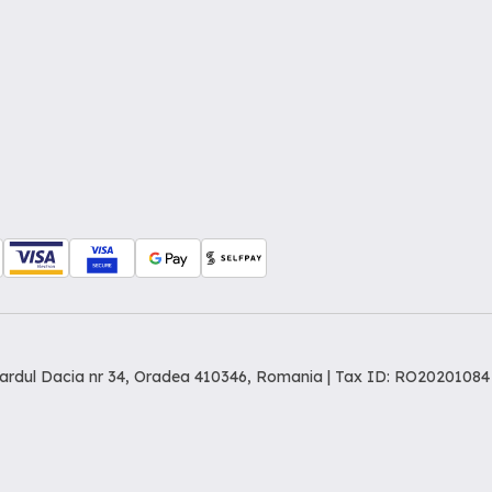
levardul Dacia nr 34, Oradea 410346, Romania | Tax ID: RO20201084