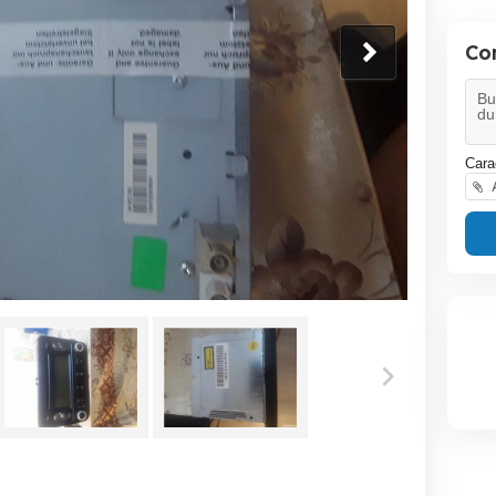
Co
Cara
A