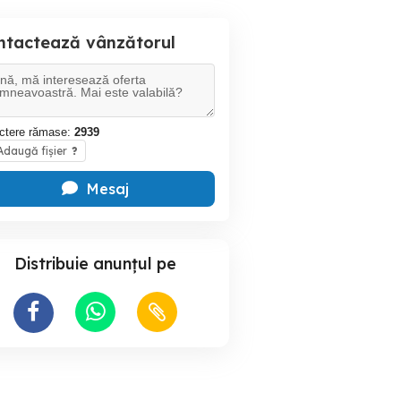
ntactează vânzătorul
ctere rămase:
2939
daugă fișier
?
Mesaj
Distribuie anunțul pe