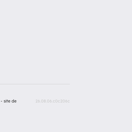
 -
site de
26.08.06.c0c206c