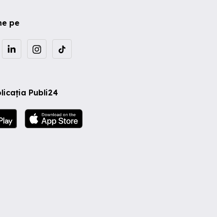
ne pe
licația Publi24