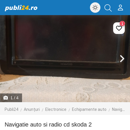
publi
24
.ro
1
1
/ 4
Publi24
Anunțuri
Electronice
Echipamente auto
Navigatie GPS
navigatie auto si radio cd skoda 2