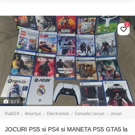
1
1
/ 1
Publi24
Anunțuri
Electronice
Console/Jocuri
Jocuri
JOCURI PS5 si PS4 si MANETA PS5 GTA5 la