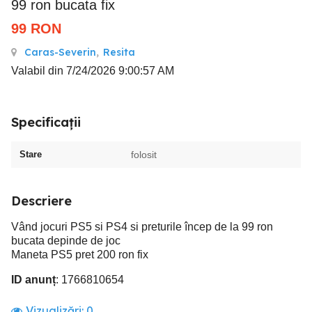
99 ron bucata fix
99
RON
Caras-Severin
,
Resita
Valabil din 7/24/2026 9:00:57 AM
Specificații
Stare
folosit
Descriere
Vând jocuri PS5 si PS4 si preturile încep de la 99 ron
bucata depinde de joc
Maneta PS5 pret 200 ron fix
ID anunț
: 1766810654
Vizualizări:
0