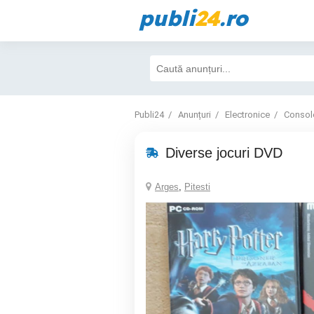
publi
24
.ro
Publi24
Anunțuri
Electronice
Consol
Diverse jocuri DVD
Arges
,
Pitesti