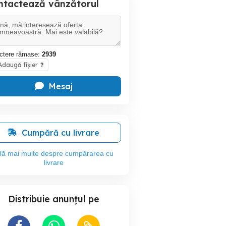
ntactează vânzătorul
ctere rămase:
2939
daugă fișier
?
Mesaj
Cumpără cu livrare
flă mai multe despre cumpărarea cu
livrare
Distribuie anunțul pe