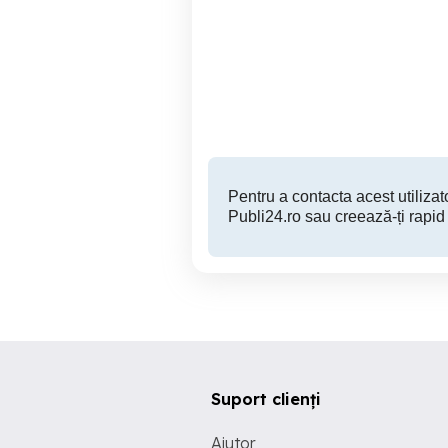
Play station 3
Jocuri PS4 -> Dying Light
Mangalia
2.20 RON
Pentru a contacta acest utilizato
Publi24.ro sau creează-ți rapid
Suport clienți
Ajutor