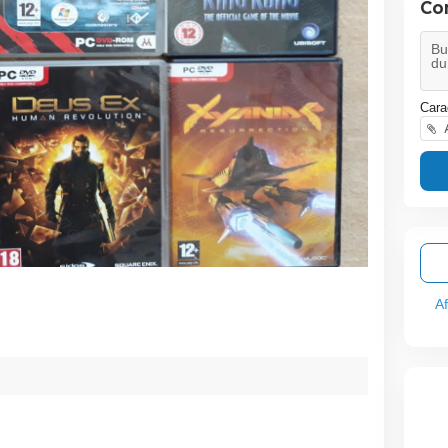
Co
Cara
A
A