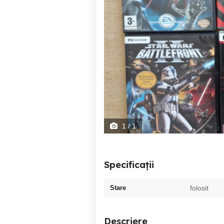
1
/ 1
Specificații
Stare
folosit
Descriere