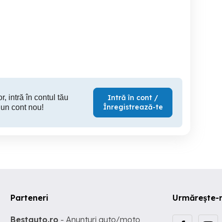
jocuri ptr xbox
Jo
2 (Stay human) si
Generation Zero
Baia Mare
Sector 2
50 RON
25 RON
3
r, intră în contul tău
Intră în cont /
Înregistrează-te
 un cont nou!
Parteneri
Urmărește-
Bestauto.ro
- Anunturi auto/moto