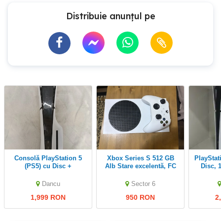
Distribuie anunțul pe
Consolă PlayStation 5
Xbox Series S 512 GB
PlayStation 5 (PS5) Slim,
(PS5) cu Disc +
Alb Stare excelentă, FC
Disc, 
Controller + 8 Jocuri
26instalat
(GTA V, FC24, etc.)
Dancu
Sector 6
1,999 RON
950 RON
2