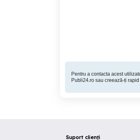
vand joc Hitman 2
Vand xbox one S c
Suceava
90 RON
Pentru a contacta acest utilizato
Publi24.ro sau creează-ți rapid
Suport clienți