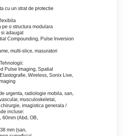
ta cu un strat de protectie
lexibila
 pe o structura modulara
t si adaugat
tial Compounding, Pulse Inversion
me, multi-slice, masuratori
Tehnologii:
ed Pulse Imaging, Spatial
lastografie, Wireless, Sonix Live,
imaging
de urgenta, radiologie mobila, san,
 vascular, musculoskeletal,
chirurgie, imagistica generala /
nde incluse:
, 60mm (Abd, OB,
 38 mm (san,
omen superficial,