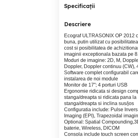
Specificații
Descriere
Ecograf ULTRASONIX OP 2012 cu tre
buna, putin utilizat cu posibilitate
cost si posibilitatea de achizitiona
imaginii exceptionala bazata pe 8
Moduri de imagine: 2D, M, Dopple
Doppler, Doppler continuu (CW), 4
Software complet configurabil car
instalarea de noi module
Monitor de 17”; 4 porturi USB
Ergonomie ridicata si design compa
stanga/dreapta si ridicata pana la
stanga/dreapta si inclina sus/jos
Configuratia include: Pulse Inve
Imaging (EPI), Trapezoidal imagi
Optional: Spatial Compounding,3
baterie, Wireless, DICOM
Consola include touch screen conf