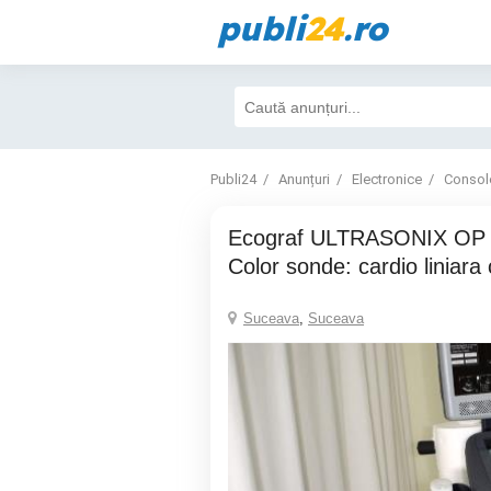
publi
24
.ro
Publi24
Anunțuri
Electronice
Consol
Ecograf ULTRASONIX OP 2011 Doppler
Color sonde: cardio liniara
Suceava
,
Suceava