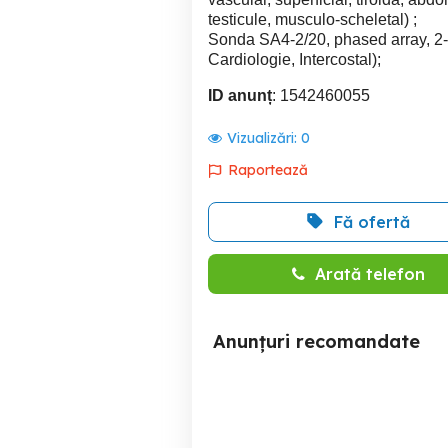
testicule, musculo-scheletal) ;
Sonda SA4-2/20, phased array, 
Cardiologie, Intercostal);
ID anunț
: 1542460055
Vizualizări:
0
Raportează
Fă ofertă
Arată telefon
Anunțuri recomandate