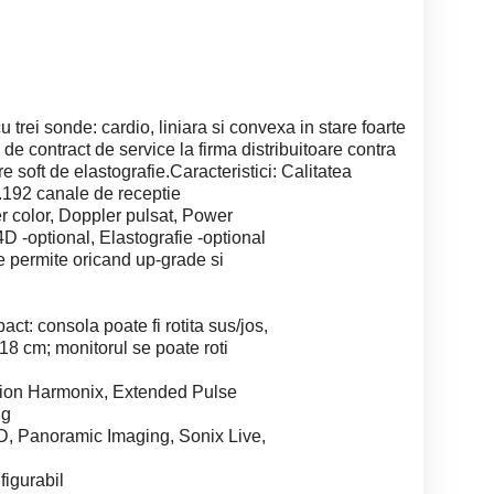
i sonde: cardio, liniara si convexa in stare foarte
a de contract de service la firma distribuitoare contra
re soft de elastografie.Caracteristici: Calitatea
.192 canale de receptie
r color, Doppler pulsat, Power
D -optional, Elastografie -optional
e permite oricand up-grade si
ct: consola poate fi rotita sus/jos,
 18 cm; monitorul se poate roti
rsion Harmonix, Extended Pulse
ng
D, Panoramic Imaging, Sonix Live,
igurabil