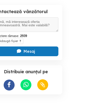
ntactează vânzătorul
ctere rămase:
2939
daugă fișier
?
Mesaj
Distribuie anunțul pe