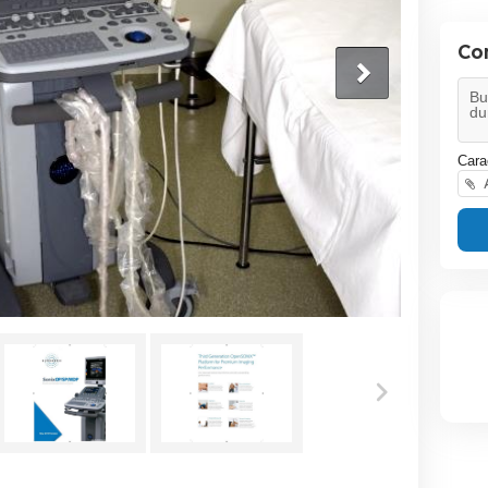
Co
Cara
A