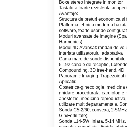
Boxe stereo integrate in monitor
Tastatura foarte rezistenta acoperi
Avantaje:
Structura de preturi economica si f
Platforma tehnica moderna bazata
software, foarte usor de configura
Moduri avansate de imagine (Spa
Harmonics)
Modul 4D Avansat: randari de volu
Interfata utilizatorului adaptativa
Gama mare de sonde disponibile 
8.192 canale de receptie, Extend
Compounding, 3D free-hand, 4D, E
Panoramic Imaging, Trapezoidal 
Aplicatii:
Obstetrica-ginecologie, medicina 
ghidare procedurala, cardiologie,
anestezie, medicina reproductiva, 
utilizare multidepartamentala. So
Sonda C5-2/60, convexa, 2-5MHz
Gin/Fertilitate);
Sonda L14-5W liniara, 5-14 MHz,
vascular, superficial, tiroida, abd