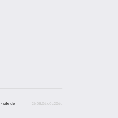
 -
site de
26.08.06.c0c206c