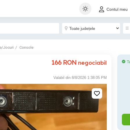
Contul meu
e/Jocuri
Console
166
RON
negociabil
T
Valabil din 8/8/2026 1:38:05 PM