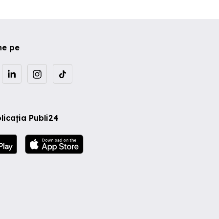
ne pe
licația Publi24