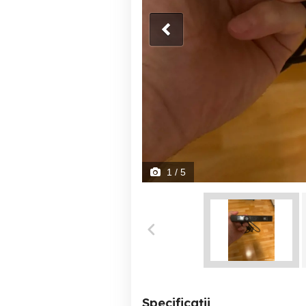
1
/ 5
Specificații