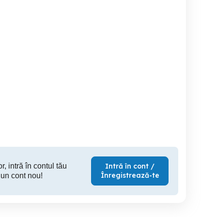
Playstation 4 1 T
Vand Playstation 4
Microsoft Xbox One Forza
Motorspo
Edition 1TB Ediție
Co
Ploiesti
Ploiesti
1,000 RON
590 RON
85
r, intră în contul tău
Intră în cont /
Înregistrează-te
 un cont nou!