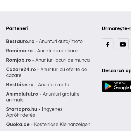
Parteneri
Urmărește-
Bestauto.ro
- Anunturi auto/moto
Romimo.ro
- Anunturi imobiliare
Romjob.ro
- Anunturi locuri de munca
Cazare24.ro
- Anunturi cu oferte de
Descarcă ap
cazare
Bestbike.ro
- Anunturi moto
Animalutul.ro
- Anunturi gratuite
animale
Startapro.hu
- Ingyenes
Apróhirdetés
Quoka.de
- Kostenlose Kleinanzeigen