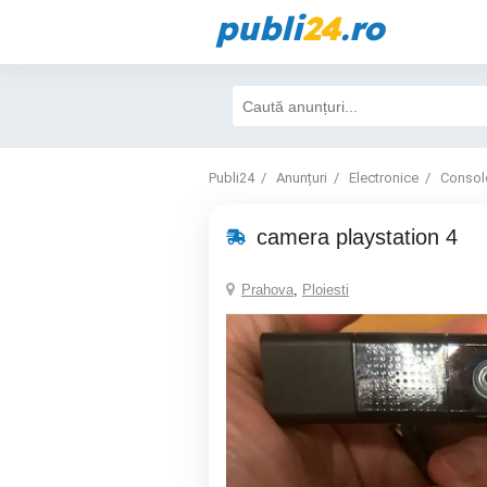
publi
24
.ro
Publi24
Anunțuri
Electronice
Consol
camera playstation 4
Prahova
,
Ploiesti