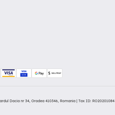
levardul Dacia nr 34, Oradea 410346, Romania | Tax ID: RO20201084