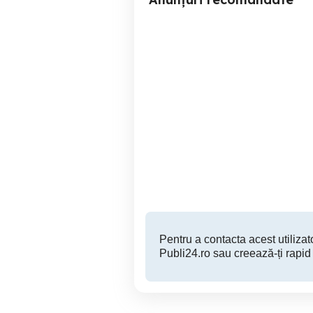
Cumpăr joc Sega Mega
Drive Super Nintendo
SNES, PS one
Ploiesti
200 EUR
Pentru a contacta acest utilizato
Publi24.ro sau creează-ți rapid