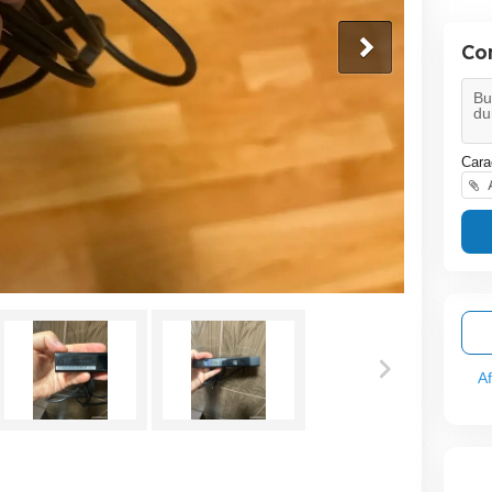
Co
Cara
A
A