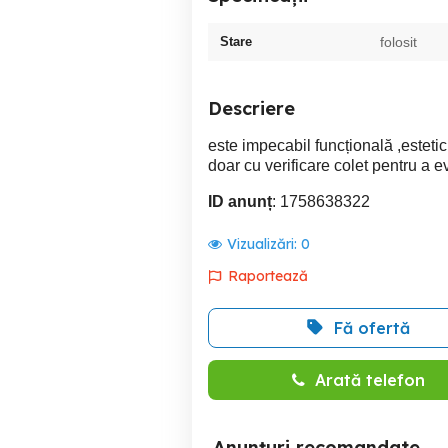
Stare
folosit
Descriere
este impecabil funcțională ,esteti
doar cu verificare colet pentru a 
ID anunț
: 1758638322
Vizualizări:
0
Raportează
Fă ofertă
Arată telefon
Anunțuri recomandate