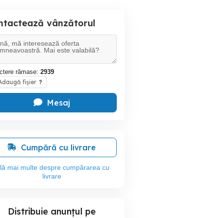
ntactează vânzătorul
ctere rămase:
2939
daugă fișier
?
Mesaj
Cumpără cu livrare
flă mai multe despre cumpărarea cu
livrare
Distribuie anunțul pe