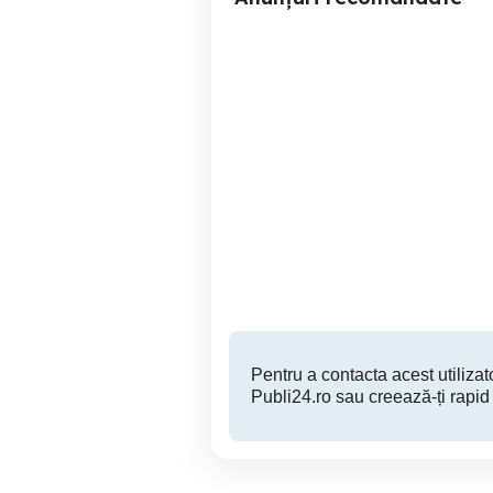
Volan Logitech Driving
Force G920 pentru PC si
Xbox ONE
Suceava
999 RON
Pentru a contacta acest utilizato
Publi24.ro sau creează-ți rapid