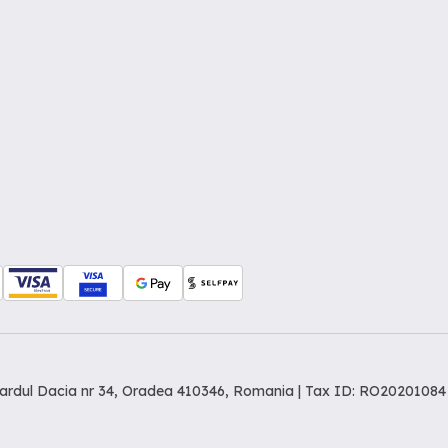
levardul Dacia nr 34, Oradea 410346, Romania | Tax ID: RO20201084