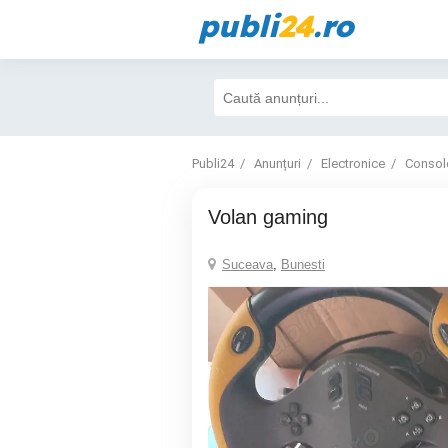
publi
24
.ro
Publi24
Anunțuri
Electronice
Consol
volan gaming
Suceava
,
Bunesti