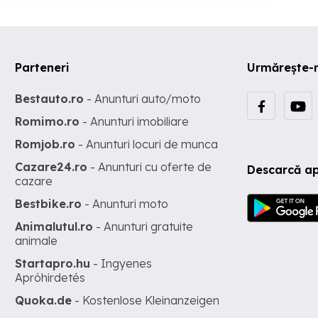
Parteneri
Urmărește-
Bestauto.ro
- Anunturi auto/moto
Romimo.ro
- Anunturi imobiliare
Romjob.ro
- Anunturi locuri de munca
Cazare24.ro
- Anunturi cu oferte de
Descarcă ap
cazare
Bestbike.ro
- Anunturi moto
Animalutul.ro
- Anunturi gratuite
animale
Startapro.hu
- Ingyenes
Apróhirdetés
Quoka.de
- Kostenlose Kleinanzeigen