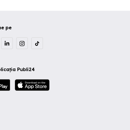
ne pe
licația Publi24