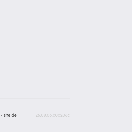
 -
site de
26.08.06.c0c206c