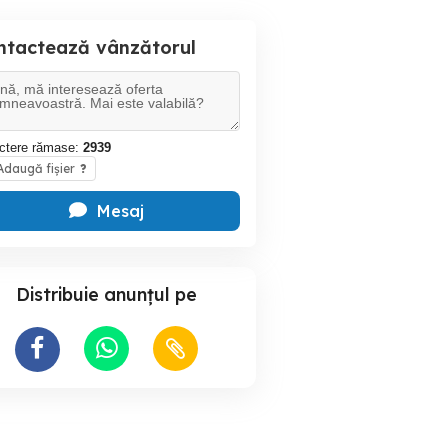
ntactează vânzătorul
ctere rămase:
2939
daugă fișier
?
Mesaj
Distribuie anunțul pe