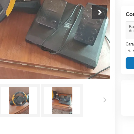
Co
Cara
A