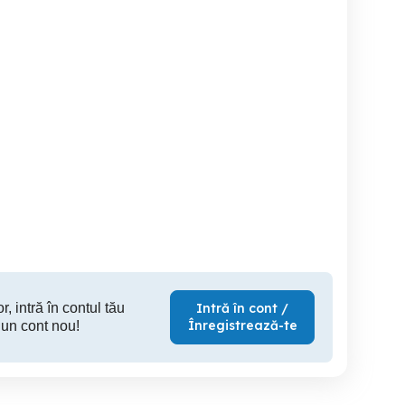
Sursă ADP 400FR PS5
Cumpar controller PS5
Vand 
PS4
Vatra Dornei
Partestii de Jos
Cor
390 RON
50 RON
20
r, intră în contul tău
Intră în cont /
Înregistrează-te
 un cont nou!