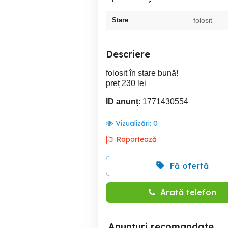
Stare
folosit
Descriere
folosit în stare bună!
preț 230 lei
ID anunț
: 1771430554
Vizualizări:
0
Raportează
Fă ofertă
Arată telefon
Anunțuri recomandate