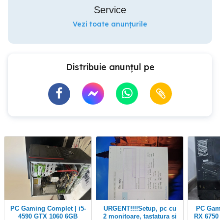
Service
Vezi toate anunțurile
Distribuie anunțul pe
PC Gaming Complet | i5-
URGENT!!!!Setup, pc cu
PC Gaming i7-13700F +
4590 GTX 1060 6GB
2 monitoare, tastatura si
RX 6750