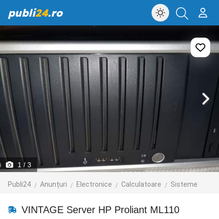
publi
24
.ro
1
/ 3
Publi24
Anunțuri
Electronice
Calculatoare
Sisteme
VINTAGE Server HP Proliant ML110