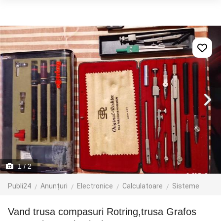
1
/ 2
Publi24
Anunțuri
Electronice
Calculatoare
Sisteme
Vand trusa compasuri Rotring,trusa Grafos