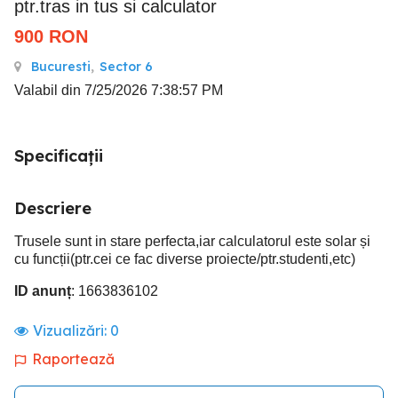
ptr.tras in tus si calculator
900
RON
Bucuresti
,
Sector 6
Valabil din 7/25/2026 7:38:57 PM
Specificații
Descriere
Trusele sunt in stare perfecta,iar calculatorul este solar și
cu funcții(ptr.cei ce fac diverse proiecte/ptr.studenti,etc)
ID anunț
: 1663836102
Vizualizări:
0
Raportează