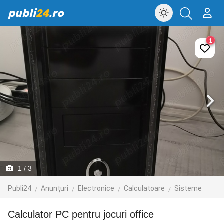
publi
24
.ro
1
1
/ 3
Publi24
Anunțuri
Electronice
Calculatoare
Sisteme
Calculator PC pentru jocuri office