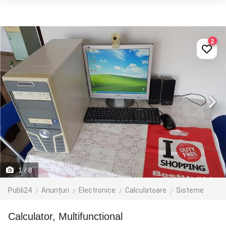
2
1
/ 8
Publi24
Anunțuri
Electronice
Calculatoare
Sisteme
Calculator, Multifunctional