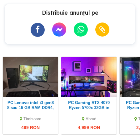
Distribuie anunțul pe
PC Lenovo intel i3 gen8
PC Gaming RTX 4070
PC Gaming RTX 3050,
8 sau 16 GB RAM DDR4,
Ryzen 5700x 32GB in
Ryzen
SSD 256 sau skimb cu
Garantie septembrie 2027
RAM
PS4
Timisoara
Abrud
499 RON
4,999 RON
2