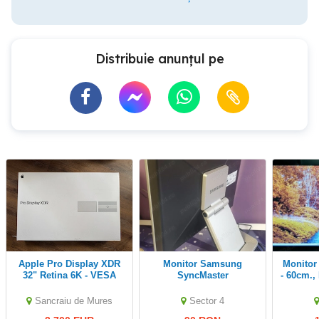
Distribuie anunțul pe
Apple Pro Display XDR
Monitor Samsung
Monitor LED Philips 24"
32" Retina 6K - VESA
SyncMaster
- 60cm.,
Mount, Standard Glass
HDMI, D
Lucios, 
Sancraiu de Mures
Sector 4