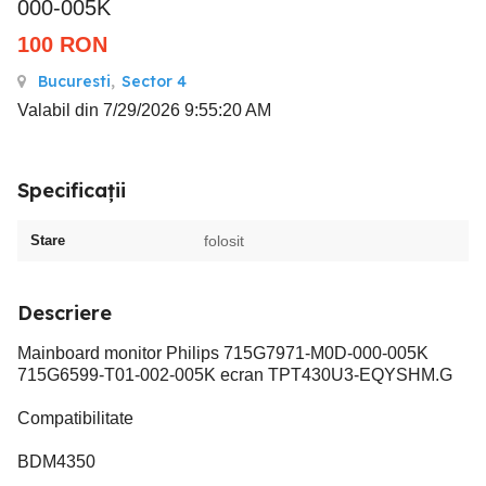
000-005K
100
RON
Bucuresti
,
Sector 4
Valabil din 7/29/2026 9:55:20 AM
Specificații
Stare
folosit
Descriere
Mainboard monitor Philips 715G7971-M0D-000-005K
715G6599-T01-002-005K ecran TPT430U3-EQYSHM.G
Compatibilitate
BDM4350