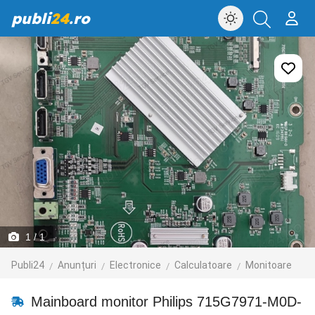
publi
24
.ro
1
/ 1
Publi24
Anunțuri
Electronice
Calculatoare
Monitoare
Mainboard monitor Philips 715G7971-M0D-