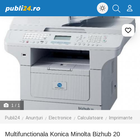
publi
24
.ro
1
/ 1
Publi24
Anunțuri
Electronice
Calculatoare
Imprimante
Multifunctionala Konica Minolta Bizhub 20