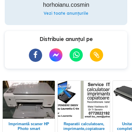
horhoianu.cosmin
Vezi toate anunțurile
Distribuie anunțul pe
Imprimantă scaner HP
Reparatii calculatoare,
Unitate de imagine
Photo smart
imprimante,copiatoare
complet