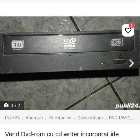
1
1
/ 2
Publi24
Anunțuri
Electronice
Calculatoare
DVD-RW/CD-RW
Vand Dvd-rom cu cd writer incorporat ide