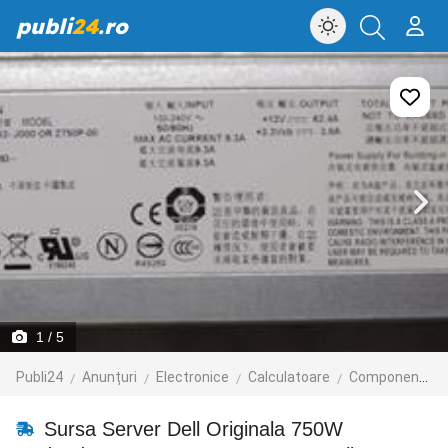
publi
24
.ro
1
/ 5
Publi24
Anunțuri
Electronice
Calculatoare
Componente
Sursa Server Dell Originala 750W