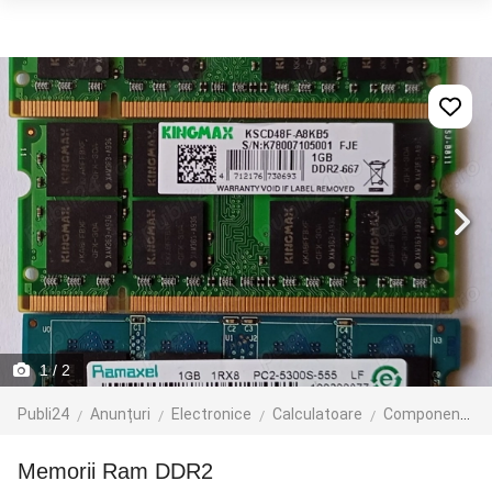
1
/ 2
Publi24
Anunțuri
Electronice
Calculatoare
Componente
Memorii Ram DDR2