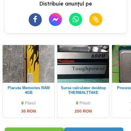
Distribuie anunțul pe
Placuta Memories RAM
Sursa calculator desktop
Proces
4GB
THERMALTTAKE
TOUGHPOWER 600 W
Pitesti
Pitesti
30 RON
200 RON