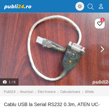
publi
24
.ro
1
1
/ 6
Publi24
Anunțuri
Electronice
Calculatoare
Altele
Cablu USB la Serial RS232 0.3m, ATEN UC-