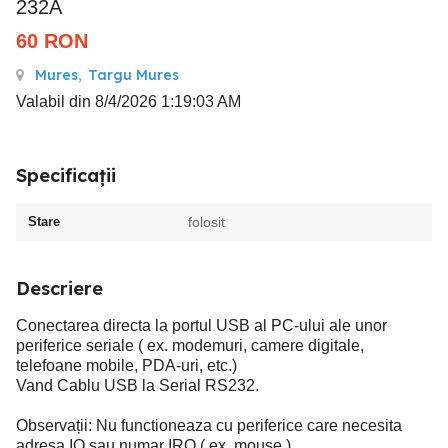
232A
60
RON
Mures
,
Targu Mures
Valabil din 8/4/2026 1:19:03 AM
Specificații
Stare
folosit
Descriere
Conectarea directa la portul USB al PC-ului ale unor
periferice seriale ( ex. modemuri, camere digitale,
telefoane mobile, PDA-uri, etc.)
Vand Cablu USB la Serial RS232.
Observații: Nu functioneaza cu periferice care necesita
adresa IO sau numar IRQ ( ex. mouse )