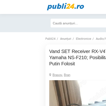
publi
24
.ro
Publi24
Anunțuri
Electronice
Audio/
Vand SET Receiver RX-V477 si Boxe
Yamaha NS-F210; Posibilit
Putin Folosit
Brasov
,
Bran