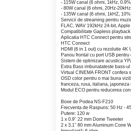
- 115W canal (6 ohmi, 1kHz, 0.9%
- 80W canal (6 ohmi, 20Hz-20kHz
- 135W canal (6 ohmi, 1kHZ, 10% 
Servicii de streaming pentru muzica
FLAC, WAV 192kHz 24-bit, Apple 
Compatibilitate Gapless playback 
Aplicatia HTC Connect pentru str
HTC Connect
HDMI (6 in 1 out) cu rezolutie 4K 
Panou frontal cu port USB pentru
Sistem de optimizare acustica YP
Extra Bass imbunatateste bass-ul 
Virtual CINEMA FRONT confera sune
OSD color pentru o mai buna vizib
franceza, rusa, italiana, japoneza 
Modul ECO pentru reducerea con
Boxe de Podea NS-F210
Frecventa de Raspuns: 50 Hz - 4
Putere: 120 w
1 x 0.9" 22 mm Dome Tweeter
2 x 3.1" 80 mm Aluminum Cone 
Impedanță: 6 ohm