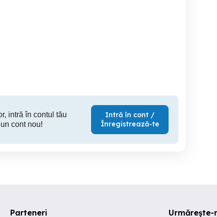
yahama rx a 1070
vand putere Mc Farlow800!
Statii de colectie receiver
amplific
Philips So
Sanyo Gr
Cluj-Napoca
Sighetu Marmatiei
C
3,000 RON
500 RON
10
r, intră în contul tău
Intră în cont /
Înregistrează-te
 un cont nou!
Parteneri
Urmărește-