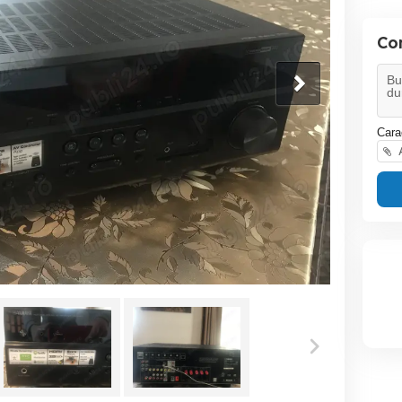
Co
Cara
A