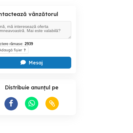
ntactează vânzătorul
ctere rămase:
2939
daugă fișier
?
Mesaj
Distribuie anunțul pe