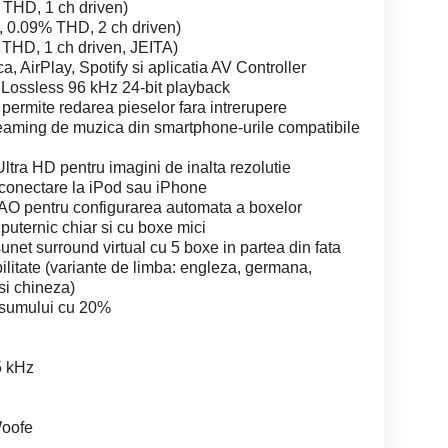
 THD, 1 ch driven)
, 0.09% THD, 2 ch driven)
THD, 1 ch driven, JEITA)
, AirPlay, Spotify si aplicatia AV Controller
Lossless 96 kHz 24-bit playback
permite redarea pieselor fara intrerupere
eaming de muzica din smartphone-urile compatibile
Ultra HD pentru imagini de inalta rezolutie
 conectare la iPod sau iPhone
AO pentru configurarea automata a boxelor
puternic chiar si cu boxe mici
t surround virtual cu 5 boxe in partea din fata
ilitate (variante de limba: engleza, germana,
si chineza)
sumului cu 20%
5 kHz
Woofe