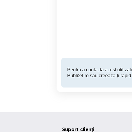
Amplificator Technics SU
X911
Focsani
400 RON
Pentru a contacta acest utilizato
Publi24.ro sau creează-ți rapid
Suport clienți