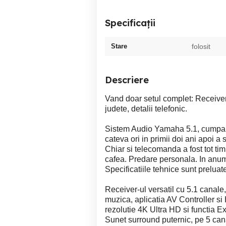
Specificații
Stare
folosit
Descriere
Vand doar setul complet: Receive
judete, detalii telefonic.
Sistem Audio Yamaha 5.1, cumparat
cateva ori in primii doi ani apoi a s
Chiar si telecomanda a fost tot timp
cafea. Predare personala. In anumit
Specificatiile tehnice sunt preluat
Receiver-ul versatil cu 5.1 canale
muzica, aplicatia AV Controller si
rezolutie 4K Ultra HD si functia E
Sunet surround puternic, pe 5 can