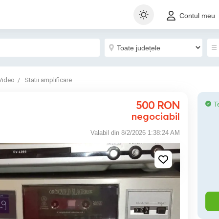
Contul meu
Video
Statii amplificare
500
RON
T
negociabil
Valabil din 8/2/2026 1:38:24 AM