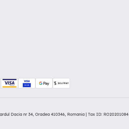
levardul Dacia nr 34, Oradea 410346, Romania | Tax ID: RO20201084