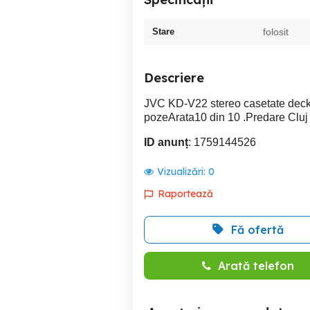
Stare
folosit
Descriere
JVC KD-V22 stereo casetate deck cu
pozeArata10 din 10 .Predare Cluj 
ID anunț
: 1759144526
Vizualizări:
0
Raportează
Fă ofertă
Arată telefon