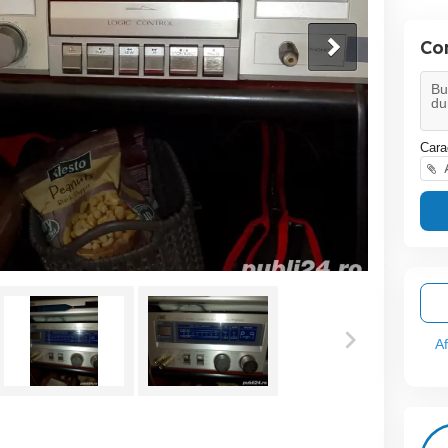
Co
Cara
A
A