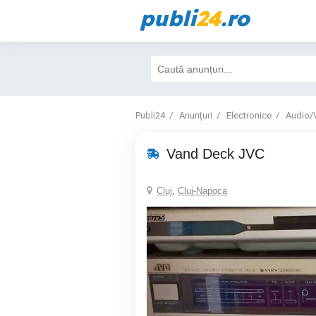
publi
24
.ro
Publi24
Anunțuri
Electronice
Audio/
Vand Deck JVC
Cluj
,
Cluj-Napoca