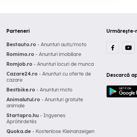
Parteneri
Urmărește-
Bestauto.ro
- Anunturi auto/moto
Romimo.ro
- Anunturi imobiliare
Romjob.ro
- Anunturi locuri de munca
Cazare24.ro
- Anunturi cu oferte de
Descarcă ap
cazare
Bestbike.ro
- Anunturi moto
Animalutul.ro
- Anunturi gratuite
animale
Startapro.hu
- Ingyenes
Apróhirdetés
Quoka.de
- Kostenlose Kleinanzeigen