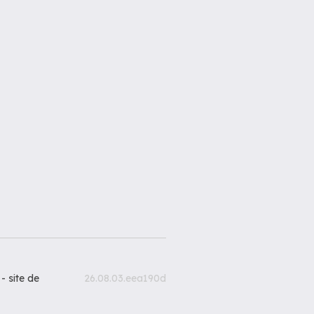
 -
site de
26.08.03.eea190d