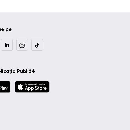
ne pe
licația Publi24