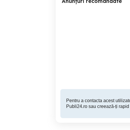
Anunțuri recomandate
Toshiba Aurex ST-T50 SB-
A
A50 PC-50 pentru
componente,reparatie
Bacau
270 RON
Pentru a contacta acest utilizato
Publi24.ro sau creează-ți rapid