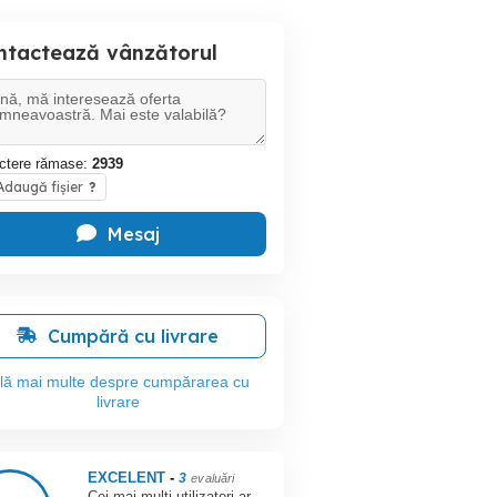
ntactează vânzătorul
ctere rămase:
2939
daugă fișier
?
Mesaj
Cumpără cu livrare
flă mai multe despre cumpărarea cu
livrare
EXCELENT
-
3
evaluări
Cei mai mulți utilizatori ar