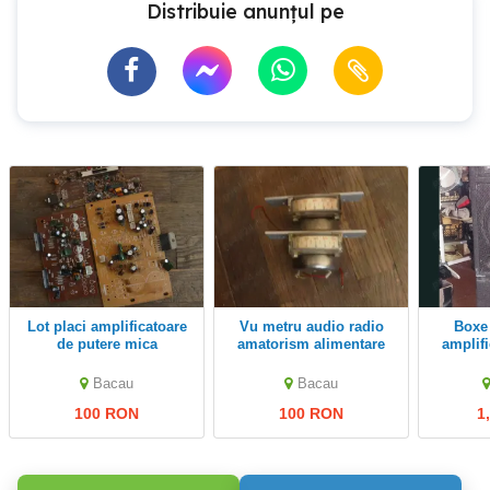
Distribuie anunțul pe
lot placi amplificatoare
vu metru audio radio
Boxe Ibiza + statie
de putere mica
amatorism alimentare
amplif
diy
Bacau
Bacau
100 RON
100 RON
1