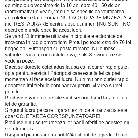
de mine au o vechime de la 10 ani spre 40 - 50 de ani
(aproximativ un veac), trebuie sa specific ca verificarea
articolelor se face sumar, NU FAC CURARE MUZEALA si
nici RESTAURARE pentru absolut nimeni! NU SUNT NOI
decat cele unde specific acest lucru!
Se vand 11 trimmere utilizate in circuite electronice de
frecventa in radio amatorism. Pretul pe toate este de 70 lei
negociabil + transport cu posta romana. Nu cunosc
valorile. Daca recunoasteti ceva, e ok. Se vinde ce se
vede in poze.
Daca se doreste colet adus la usa ca la curier rapid puteti
opta pentru serviciul Prioripost care este la fel ca pret
momentan si face acelasi lucru. Nu trimit prin curier rapid
deoarece imi trebuie cont bancar pentru virarea sumei
primite.
Produsele vandute pe site sunt second hand fara nici un
fel de garantie.
Singurul lucru pe care il garantez in toata tranzactia este
doar COLETAREA CORESPUNZATOARE!
Produsele nu se returneaza iar banii oferiti pe acestea nu
se returneaza.
Raspund pe mesageria publi24 cat pot de repede. Toate