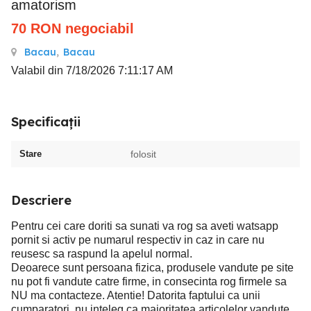
amatorism
70
RON
negociabil
Bacau
,
Bacau
Valabil din 7/18/2026 7:11:17 AM
Specificații
Stare
folosit
Descriere
Pentru cei care doriti sa sunati va rog sa aveti watsapp
pornit si activ pe numarul respectiv in caz in care nu
reusesc sa raspund la apelul normal.
Deoarece sunt persoana fizica, produsele vandute pe site
nu pot fi vandute catre firme, in consecinta rog firmele sa
NU ma contacteze. Atentie! Datorita faptului ca unii
cumparatori, nu inteleg ca majoritatea articolelor vandute