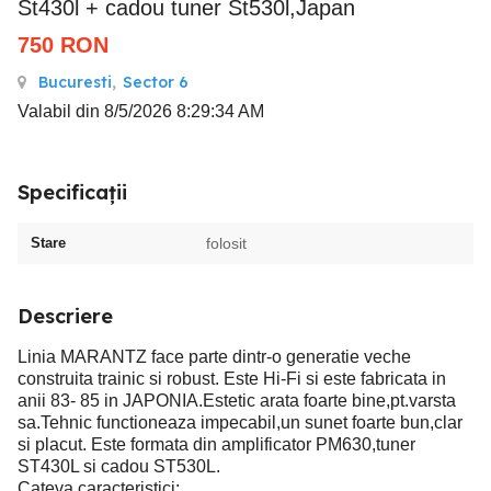
St430l + cadou tuner St530l,Japan
750
RON
Bucuresti
,
Sector 6
Valabil din 8/5/2026 8:29:34 AM
Specificații
Stare
folosit
Descriere
Linia MARANTZ face parte dintr-o generatie veche
construita trainic si robust. Este Hi-Fi si este fabricata in
anii 83- 85 in JAPONIA.Estetic arata foarte bine,pt.varsta
sa.Tehnic functioneaza impecabil,un sunet foarte bun,clar
si placut. Este formata din amplificator PM630,tuner
ST430L si cadou ST530L.
Cateva caracteristici: