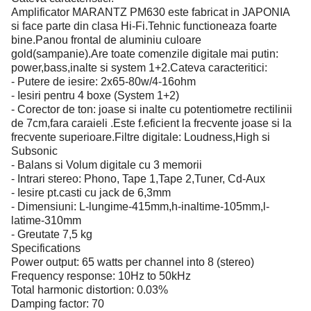
Amplificator MARANTZ PM630 este fabricat in JAPONIA
si face parte din clasa Hi-Fi.Tehnic functioneaza foarte
bine.Panou frontal de aluminiu culoare
gold(sampanie).Are toate comenzile digitale mai putin:
power,bass,inalte si system 1+2.Cateva caracteritici:
- Putere de iesire: 2x65-80w/4-16ohm
- Iesiri pentru 4 boxe (System 1+2)
- Corector de ton: joase si inalte cu potentiometre rectilinii
de 7cm,fara caraieli .Este f.eficient la frecvente joase si la
frecvente superioare.Filtre digitale: Loudness,High si
Subsonic
- Balans si Volum digitale cu 3 memorii
- Intrari stereo: Phono, Tape 1,Tape 2,Tuner, Cd-Aux
- Iesire pt.casti cu jack de 6,3mm
- Dimensiuni: L-lungime-415mm,h-inaltime-105mm,l-
latime-310mm
- Greutate 7,5 kg
Specifications
Power output: 65 watts per channel into 8 (stereo)
Frequency response: 10Hz to 50kHz
Total harmonic distortion: 0.03%
Damping factor: 70