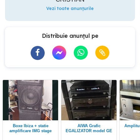
Vezi toate anunțurile
Distribuie anunțul pe
Boxe Ibiza + statie
AIWA Grafic
Amplituner Yamaha RX-
amplificare IMG stage
EGALIZATOR model GE
line STA 500 600w
950,high End TOP,ca