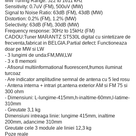
MW Tuning Range: 522 to 1611 kHz
Sensitivity: 0.7uV (FM), 500uV (MW)
Signal to Noise Ratio: 63dB (FM), 43dB (MW)
Distortion: 0.2% (FM), 1.2% (MW)
Selectivity: 63dB (FM), 30dB (MW)
Frequency response: 30Hz to 15kHz (FM)
CADOU:Tuner MARANTZ ST530L digital cu sintetizare de
frecventa,fabricat in BELGIA.Partial defect: Functioneaza
doar pe MW si LW
- 3 lungimi de unda:FM,MW,LW
- 3 x 8 memorii
- Afisorul multiinformational fluorescent,frumos iluminat
turcoaz
- Are indicator amplitudine semnal de antena cu 5 led rosu
- Antena interna + intrari pt.antena exterior AM si FM 75 si
300 ohm
- Dimensiuni: L-lungime-415mm,h-inaltime-60mm,l-latime-
310mm
- Greutate 3,1 kg
Dimensiuni intreaga linie: lungime 415mm, inaltime
200mm, adancime 310mm
Greutate cele 3 module ale liniei 12,3 kg
Poze reale