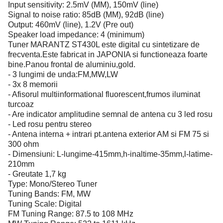
Input sensitivity: 2.5mV (MM), 150mV (line)
Signal to noise ratio: 85dB (MM), 92dB (line)
Output: 460mV (line), 1.2V (Pre out)
Speaker load impedance: 4 (minimum)
Tuner MARANTZ ST430L este digital cu sintetizare de
frecventa.Este fabricat in JAPONIA si functioneaza foarte
bine.Panou frontal de aluminiu,gold.
- 3 lungimi de unda:FM,MW,LW
- 3x 8 memorii
- Afisorul multiinformational fluorescent,frumos iluminat
turcoaz
- Are indicator amplitudine semnal de antena cu 3 led rosu
- Led rosu pentru stereo
- Antena interna + intrari pt.antena exterior AM si FM 75 si
300 ohm
- Dimensiuni: L-lungime-415mm,h-inaltime-35mm,l-latime-
210mm
- Greutate 1,7 kg
Type: Mono/Stereo Tuner
Tuning Bands: FM, MW
Tuning Scale: Digital
FM Tuning Range: 87.5 to 108 MHz