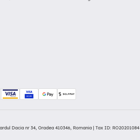
levardul Dacia nr 34, Oradea 410346, Romania | Tax ID: RO20201084