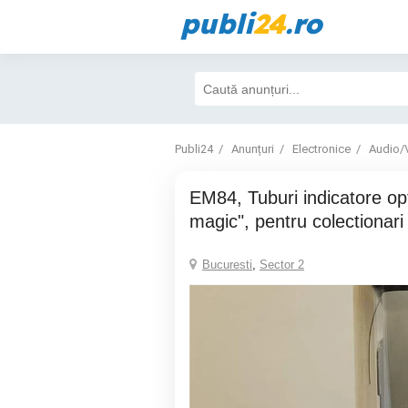
publi
24
.ro
Publi24
Anunțuri
Electronice
Audio/
EM84, Tuburi indicatore optice "Ochi
magic", pentru colectionar
Bucuresti
,
Sector 2