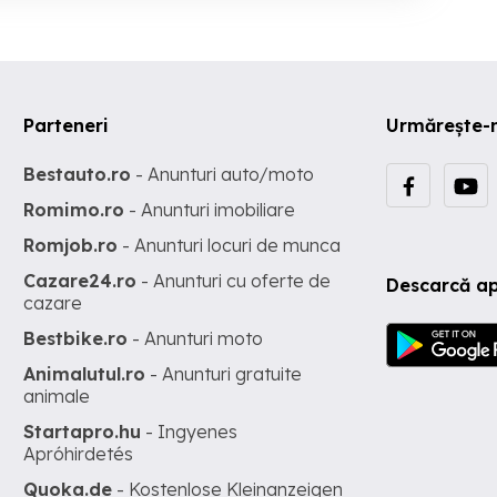
Parteneri
Urmărește-
Bestauto.ro
- Anunturi auto/moto
Romimo.ro
- Anunturi imobiliare
Romjob.ro
- Anunturi locuri de munca
Cazare24.ro
- Anunturi cu oferte de
Descarcă ap
cazare
Bestbike.ro
- Anunturi moto
Animalutul.ro
- Anunturi gratuite
animale
Startapro.hu
- Ingyenes
Apróhirdetés
Quoka.de
- Kostenlose Kleinanzeigen