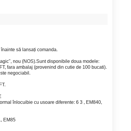
os înainte să lansați comanda.
magic", nou (NOS).Sunt disponibile doua modele:
T, fara ambalaj (provenind din cutie de 100 bucati).
este negociabil.
FT.
E
ormal înlocuibie cu usoare diferente: 6 3 , EM840,
1, EM85