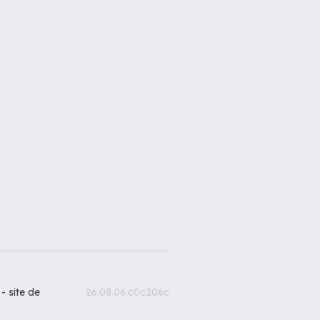
 -
site de
26.08.06.c0c206c