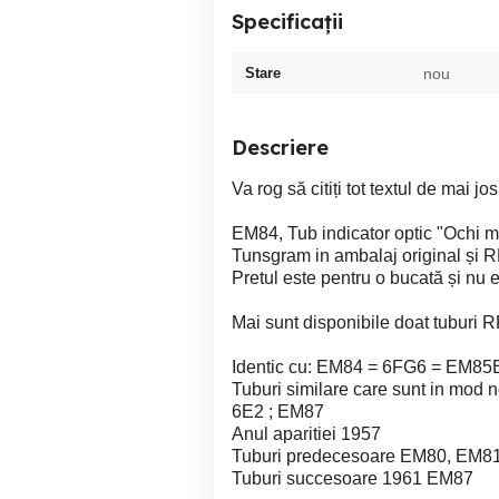
Specificații
Stare
nou
Descriere
Va rog să citiți tot textul de mai j
EM84, Tub indicator optic "Ochi 
Tunsgram in ambalaj original și RF
Pretul este pentru o bucată și nu 
Mai sunt disponibile doat tuburi R
Identic cu: EM84 = 6FG6 = EM85
Tuburi similare care sunt in mod n
6E2 ; EM87
Anul aparitiei 1957
Tuburi predecesoare EM80, EM8
Tuburi succesoare 1961 EM87