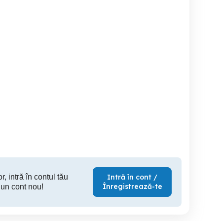
Diverse electronice
Se vinde urgent !!!
vand pute
funcționale
Iasi
Jibou
Sighe
260 RON
200 RON
50
r, intră în contul tău
Intră în cont /
Înregistrează-te
 un cont nou!