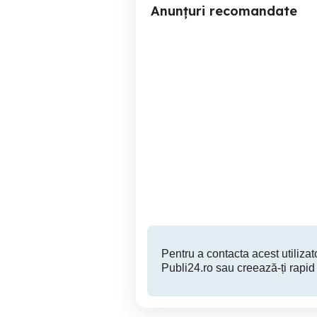
Anunțuri recomandate
Vand Deck JVC
Cluj-Napoca
400 RON
Pentru a contacta acest utilizato
Publi24.ro sau creează-ți rapid