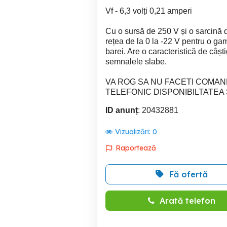
Vf - 6,3 volți 0,21 amperi
Cu o sursă de 250 V și o sarcină 
rețea de la 0 la -22 V pentru o ga
barei. Are o caracteristică de câșt
semnalele slabe.
VA ROG SA NU FACETI COMAN
TELEFONIC DISPONIBILTATEA
ID anunț
: 20432881
Vizualizări:
0
Raportează
Fă ofertă
Arată telefon