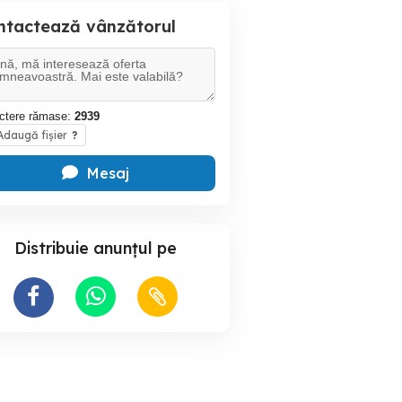
ntactează vânzătorul
ctere rămase:
2939
daugă fișier
?
Mesaj
Distribuie anunțul pe