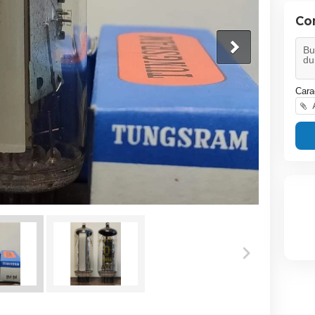
Co
Cara
A