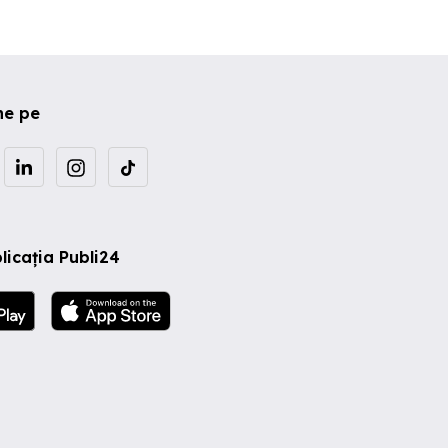
ne pe
licația Publi24