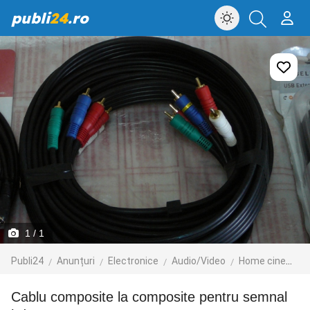
publi
24
.ro
1
/ 1
Publi24
Anunțuri
Electronice
Audio/Video
Home cinema
Cablu composite la composite pentru semnal