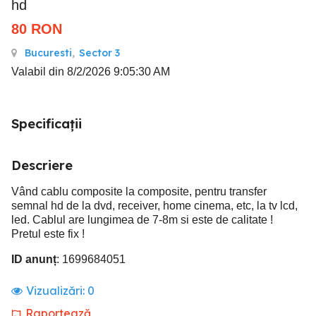
hd
80
RON
Bucuresti
,
Sector 3
Valabil din 8/2/2026 9:05:30 AM
Specificații
Descriere
Vând cablu composite la composite, pentru transfer
semnal hd de la dvd, receiver, home cinema, etc, la tv lcd,
led. Cablul are lungimea de 7-8m si este de calitate !
Pretul este fix !
ID anunț
: 1699684051
Vizualizări:
0
Raportează