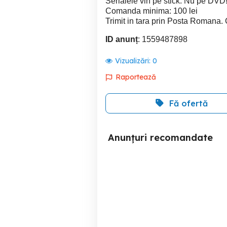
Serialele vin pe stick. Nu pe DVD
Comanda minima: 100 lei
Trimit in tara prin Posta Romana. 
ID anunț
: 1559487898
Vizualizări:
0
Raportează
Fă ofertă
Anunțuri recomandate
CD : O-Zone, Holograf și
Year Million - complet (1