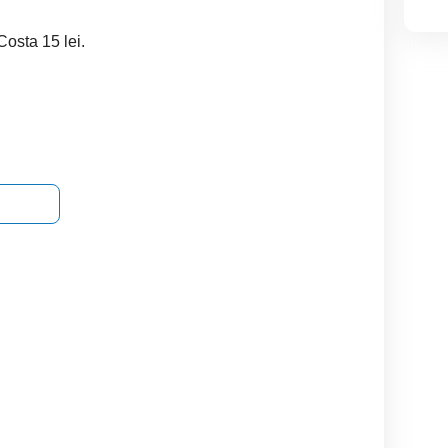
!
Costa 15 lei.
The Lost Room (Camera
vând 