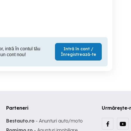
on), subtitrat in romana
disparuta) - complet,
subtitrat in romana
Constanta
Constanta
C
20 RON
20 RON
20
r, intră în contul tău
Intră în cont /
Înregistrează-te
 un cont nou!
Parteneri
Urmărește-
Bestauto.ro
- Anunturi auto/moto
Romimo.ro
- Anunturi imobiliare