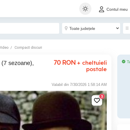
Contul meu
Video
Compact discuri
70
RON
+ cheltuieli
T
postale
Valabil din 7/30/2026 1:58:14 AM
3