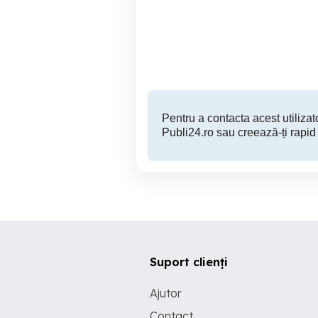
Melanie C
sez
Constanta
9 RON
Pentru a contacta acest utilizato
Publi24.ro sau creează-ți rapid
Suport clienți
Ajutor
Contact