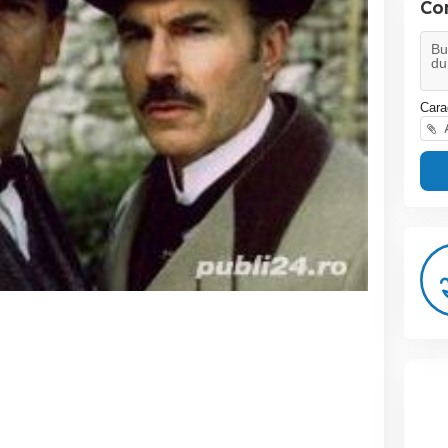
Co
Cara
A