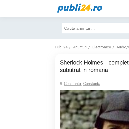
publi
24
.ro
Publi24
Anunțuri
Electronice
Audio/
Sherlock Holmes - complet (7 sezoane),
subtitrat in romana
Constanta
,
Constanta