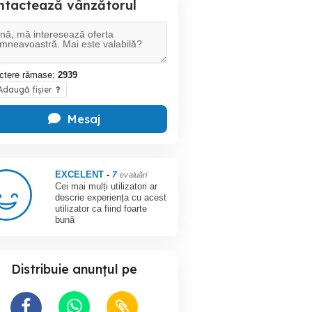
ntactează vânzătorul
ctere rămase:
2939
daugă fișier
?
Mesaj
EXCELENT
-
7
evaluări
Cei mai mulți utilizatori ar
descrie experiența cu acest
utilizator ca fiind foarte
bună
Distribuie anunțul pe