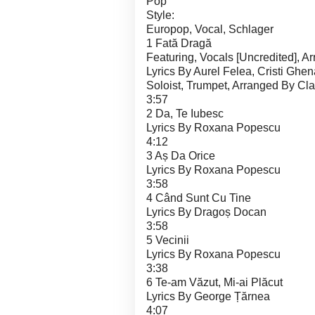
Pop
Style:
Europop, Vocal, Schlager
1 Fată Dragă
Featuring, Vocals [Uncredited], A
Lyrics By Aurel Felea, Cristi Ghen
Soloist, Trumpet, Arranged By Cl
3:57
2 Da, Te Iubesc
Lyrics By Roxana Popescu
4:12
3 Aș Da Orice
Lyrics By Roxana Popescu
3:58
4 Când Sunt Cu Tine
Lyrics By Dragoș Docan
3:58
5 Vecinii
Lyrics By Roxana Popescu
3:38
6 Te-am Văzut, Mi-ai Plăcut
Lyrics By George Țărnea
4:07