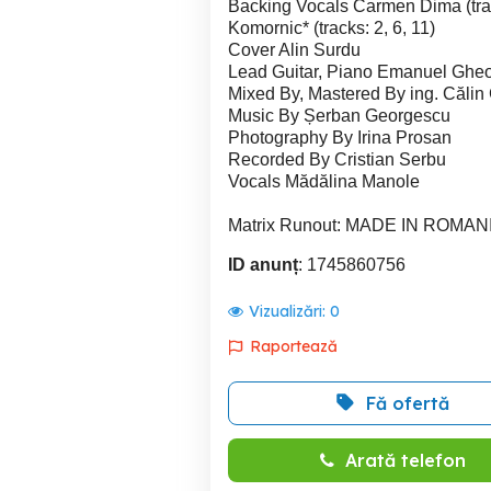
Backing Vocals Carmen Dima (tracks
Komornic* (tracks: 2, 6, 11)
Cover Alin Surdu
Lead Guitar, Piano Emanuel Gheo
Mixed By, Mastered By ing. Călin
Music By Șerban Georgescu
Photography By Irina Prosan
Recorded By Cristian Serbu
Vocals Mădălina Manole
Matrix Runout: MADE IN ROMAN
ID anunț
: 1745860756
Vizualizări:
0
Raportează
Fă ofertă
Arată telefon