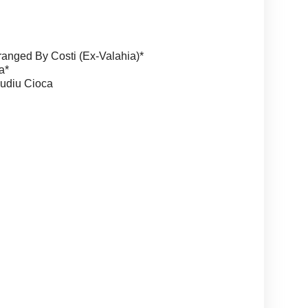
rranged By Costi (Ex-Valahia)*
a*
audiu Cioca