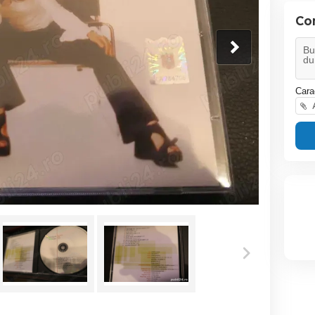
Co
Cara
A