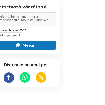
ntactează vânzătorul
ctere rămase:
2939
daugă fișier
?
Mesaj
Distribuie anunțul pe