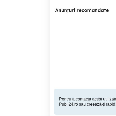
Anunțuri recomandate
CD uri formatia COMPACT
ge
cab
Sector 1
50 RON
Pentru a contacta acest utilizato
Publi24.ro sau creează-ți rapid