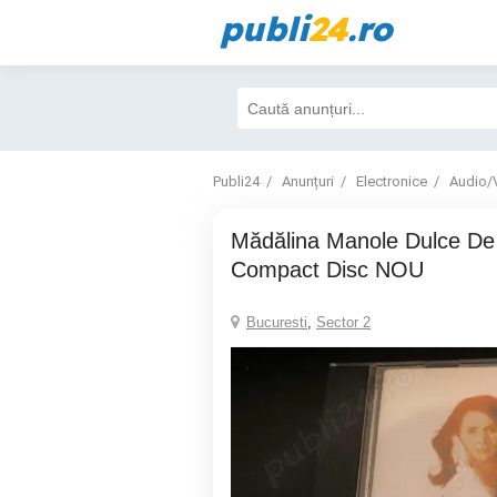
publi
24
.ro
Publi24
Anunțuri
Electronice
Audio/
Mădălina Manole Dulce De Tot - 2000 CD
Compact Disc NOU
Bucuresti
,
Sector 2