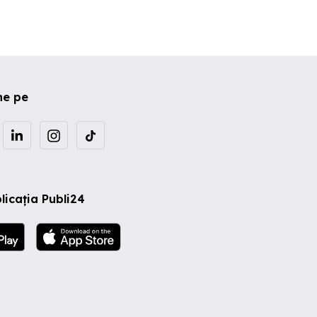
ne pe
licația Publi24