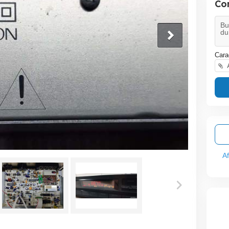
Co
Cara
A
A