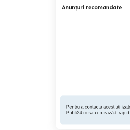
Anunțuri recomandate
sistem panasonic sc max
com
4000
Sector 6
1,700 RON
Pentru a contacta acest utilizato
Publi24.ro sau creează-ți rapid