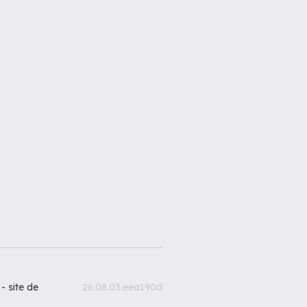
 -
site de
26.08.03.eea190d