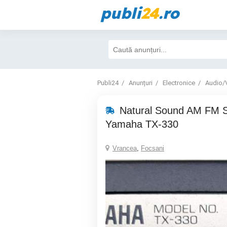
publi
24
.ro
Publi24
Anunțuri
Electronice
Audio/
Natural Sound AM FM S
Yamaha TX-330
Vrancea
,
Focsani