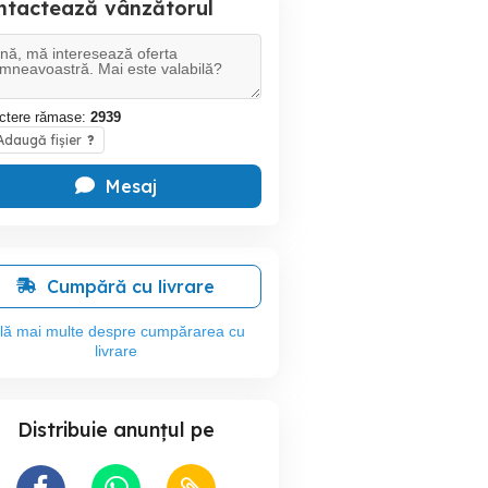
ntactează vânzătorul
ctere rămase:
2939
daugă fișier
?
Mesaj
Cumpără cu livrare
flă mai multe despre cumpărarea cu
livrare
Distribuie anunțul pe