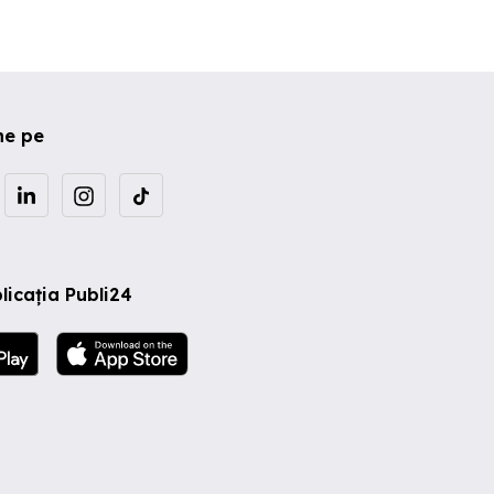
ne pe
licația Publi24