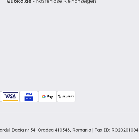
Quoka.de
- Kostenlose Kleinanzeigen
levardul Dacia nr 34, Oradea 410346, Romania | Tax ID: RO20201084