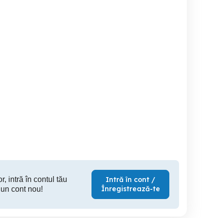
bina de camera
Plăci nemtesti pickup
Combină
philips
Sector 4
Borsa
Ramn
150 RON
100 RON
15
r, intră în contul tău
Intră în cont /
Înregistrează-te
 un cont nou!