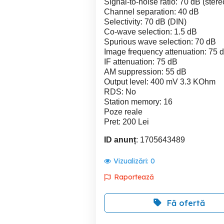
Signal-to-noise ratio: 70 dB (ster
Channel separation: 40 dB
Selectivity: 70 dB (DIN)
Co-wave selection: 1.5 dB
Spurious wave selection: 70 dB
Image frequency attenuation: 75 
IF attenuation: 75 dB
AM suppression: 55 dB
Output level: 400 mV 3.3 KOhm
RDS: No
Station memory: 16
Poze reale
Pret: 200 Lei
ID anunț
: 1705643489
Vizualizări:
0
Raportează
Fă ofertă