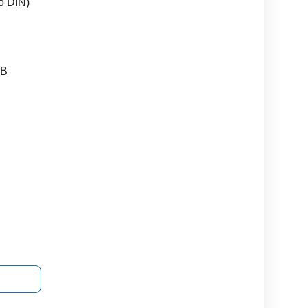
eo DIN)
dB