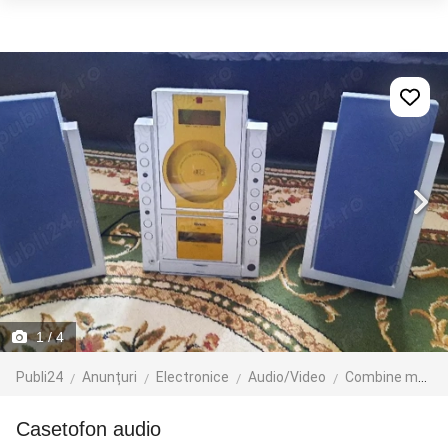
1
/ 4
Publi24
Anunțuri
Electronice
Audio/Video
Combine muzicale
casetofon audio